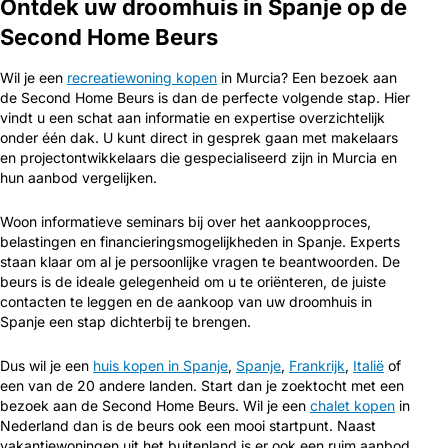
Ontdek uw droomhuis in Spanje op de
Second Home Beurs
Wil je een
recreatiewoning kopen
in Murcia? Een bezoek aan
de Second Home Beurs is dan de perfecte volgende stap. Hier
vindt u een schat aan informatie en expertise overzichtelijk
onder één dak. U kunt direct in gesprek gaan met makelaars
en projectontwikkelaars die gespecialiseerd zijn in Murcia en
hun aanbod vergelijken.
Woon informatieve seminars bij over het aankoopproces,
belastingen en financieringsmogelijkheden in Spanje. Experts
staan klaar om al je persoonlijke vragen te beantwoorden. De
beurs is de ideale gelegenheid om u te oriënteren, de juiste
contacten te leggen en de aankoop van uw droomhuis in
Spanje een stap dichterbij te brengen.
Dus wil je een
huis kopen in Spanje
,
Spanje
,
Frankrijk
,
Italië
of
een van de 20 andere landen. Start dan je zoektocht met een
bezoek aan de Second Home Beurs. Wil je een
chalet kopen
in
Nederland dan is de beurs ook een mooi startpunt. Naast
vakantiewoningen uit het buitenland is er ook een ruim aanbod