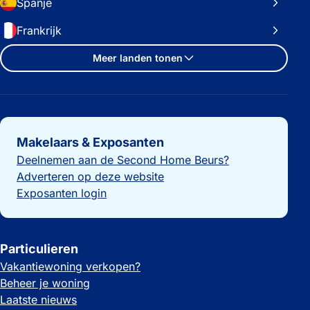
Spanje
Frankrijk
Meer landen tonen
Belangrijke links
Makelaars & Exposanten
Deelnemen aan de Second Home Beurs?
Adverteren op deze website
Exposanten login
Particulieren
Vakantiewoning verkopen?
Beheer je woning
Laatste nieuws