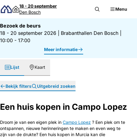
Direct naar inhoud
18 - 20 september
Menu
Den Bosch
Bezoek de beurs
18 - 20 september 2026
|
Brabanthallen Den Bosch
|
10:00 - 17:00
Meer informatie
Lijst
Kaart
Bekijk filters
Uitgebreid zoeken
Een huis kopen in Campo Lopez
Droom je van een eigen plek in
Campo Lopez
? Een plek om te
ontspannen, nieuwe herinneringen te maken en even weg te
zijn van de drukte? Een huis kopen in Murcia kan die