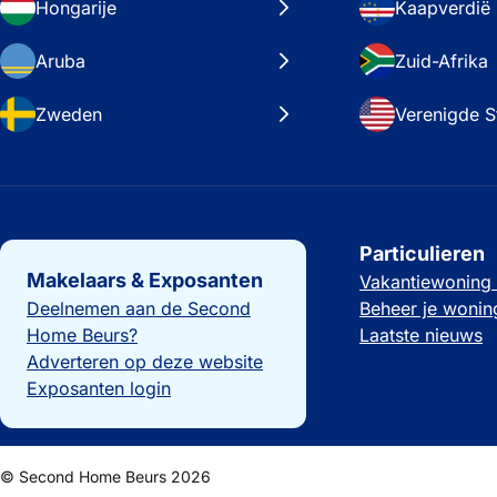
Hongarije
Kaapverdië
Aruba
Zuid-Afrika
Zweden
Verenigde S
Belangrijke links
Particulieren
Makelaars & Exposanten
Vakantiewoning
Deelnemen aan de Second
Beheer je wonin
Home Beurs?
Laatste nieuws
Adverteren op deze website
Exposanten login
© Second Home Beurs 2026