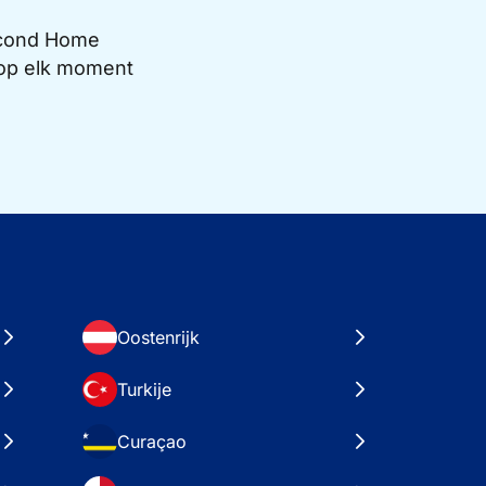
Second Home
e op elk moment
Oostenrijk
Turkije
Curaçao