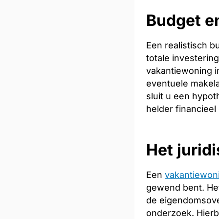
Budget en
Een realistisch 
totale investeri
vakantiewoning in
eventuele makela
sluit u een hypot
helder financieel
Het jurid
Een
vakantiewon
gewend bent. Het
de eigendomsoverd
onderzoek. Hierb