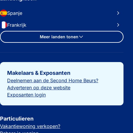
Spanje
Frankrijk
Meer landen tonen
Belangrijke links
Makelaars & Exposanten
Deelnemen aan de Second Home Beurs?
Adverteren op deze website
Exposanten login
Particulieren
Vakantiewoning verkopen?