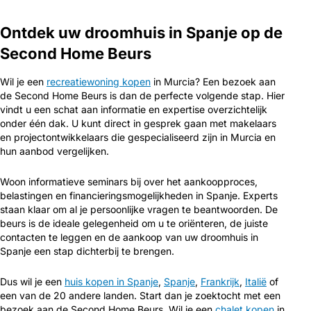
Ontdek uw droomhuis in Spanje op de
Second Home Beurs
Wil je een
recreatiewoning kopen
in Murcia? Een bezoek aan
de Second Home Beurs is dan de perfecte volgende stap. Hier
vindt u een schat aan informatie en expertise overzichtelijk
onder één dak. U kunt direct in gesprek gaan met makelaars
en projectontwikkelaars die gespecialiseerd zijn in Murcia en
hun aanbod vergelijken.
Woon informatieve seminars bij over het aankoopproces,
belastingen en financieringsmogelijkheden in Spanje. Experts
staan klaar om al je persoonlijke vragen te beantwoorden. De
beurs is de ideale gelegenheid om u te oriënteren, de juiste
contacten te leggen en de aankoop van uw droomhuis in
Spanje een stap dichterbij te brengen.
Dus wil je een
huis kopen in Spanje
,
Spanje
,
Frankrijk
,
Italië
of
een van de 20 andere landen. Start dan je zoektocht met een
bezoek aan de Second Home Beurs. Wil je een
chalet kopen
in