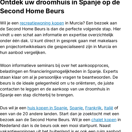
Ontdek uw droomhuis in Spanje op de
Second Home Beurs
Wil je een
recreatiewoning kopen
in Murcia? Een bezoek aan
de Second Home Beurs is dan de perfecte volgende stap. Hier
vindt u een schat aan informatie en expertise overzichtelijk
onder één dak. U kunt direct in gesprek gaan met makelaars
en projectontwikkelaars die gespecialiseerd zijn in Murcia en
hun aanbod vergelijken.
Woon informatieve seminars bij over het aankoopproces,
belastingen en financieringsmogelijkheden in Spanje. Experts
staan klaar om al je persoonlijke vragen te beantwoorden. De
beurs is de ideale gelegenheid om u te oriënteren, de juiste
contacten te leggen en de aankoop van uw droomhuis in
Spanje een stap dichterbij te brengen.
Dus wil je een
huis kopen in Spanje
,
Spanje
,
Frankrijk
,
Italië
of
een van de 20 andere landen. Start dan je zoektocht met een
bezoek aan de Second Home Beurs. Wil je een
chalet kopen
in
Nederland dan is de beurs ook een mooi startpunt. Naast
vakantiewoningen uit het buitenland is er ook een ruim aanbod