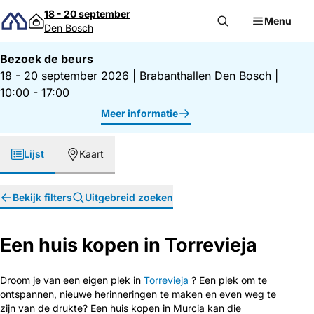
Direct naar inhoud
18 - 20 september
Menu
Den Bosch
Bezoek de beurs
18 - 20 september 2026
|
Brabanthallen Den Bosch
|
10:00 - 17:00
Meer informatie
Lijst
Kaart
Bekijk filters
Uitgebreid zoeken
Een huis kopen in Torrevieja
Droom je van een eigen plek in
Torrevieja
? Een plek om te
ontspannen, nieuwe herinneringen te maken en even weg te
zijn van de drukte? Een huis kopen in Murcia kan die