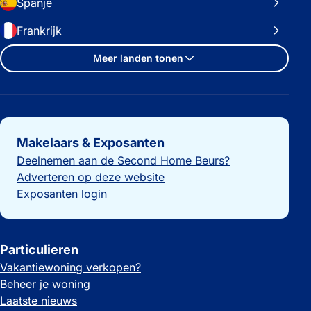
Spanje
Frankrijk
Meer landen tonen
Belangrijke links
Makelaars & Exposanten
Deelnemen aan de Second Home Beurs?
Adverteren op deze website
Exposanten login
Particulieren
Vakantiewoning verkopen?
Beheer je woning
Laatste nieuws