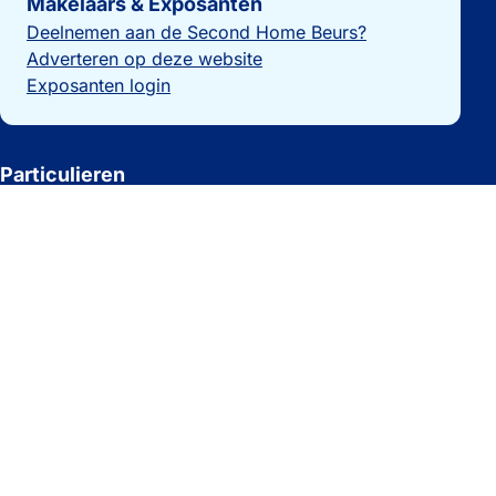
Makelaars & Exposanten
Deelnemen aan de Second Home Beurs?
Adverteren op deze website
Exposanten login
Particulieren
Vakantiewoning verkopen?
Beheer je woning
Laatste nieuws
Woningzoekers
Overzicht makelaars
Huis kopen in Spanje
Huis kopen in Noorwegen
Recreatiewoningen te koop
Vakantiewoning kopen