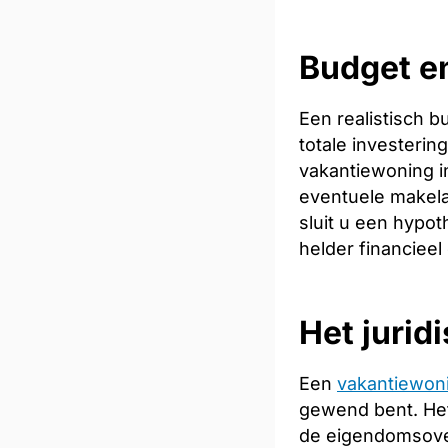
Budget en
Een realistisch 
totale investeri
vakantiewoning in
eventuele makela
sluit u een hypot
helder financieel
Het jurid
Een
vakantiewon
gewend bent. Het
de eigendomsoverd