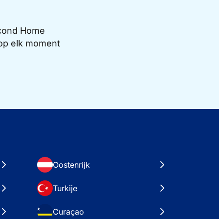
Second Home
e op elk moment
Oostenrijk
Turkije
Curaçao