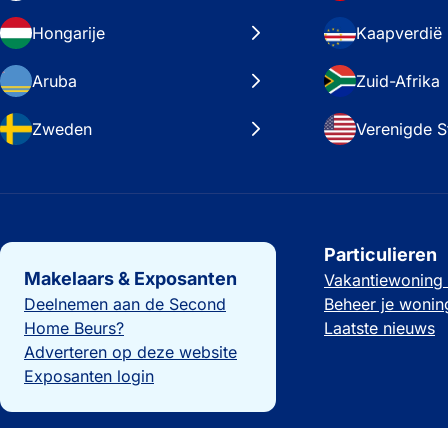
Hongarije
Kaapverdië
Aruba
Zuid-Afrika
Zweden
Verenigde S
Belangrijke links
Particulieren
Makelaars & Exposanten
Vakantiewoning
Deelnemen aan de Second
Beheer je wonin
Home Beurs?
Laatste nieuws
Adverteren op deze website
Exposanten login