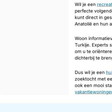
Wil je een
recrea
perfecte volgende
kunt direct in ge
Anatolië en hun 
Woon informatiev
Turkije. Experts 
om u te oriënter
dichterbij te bre
Dus wil je een
hu
zoektocht met e
ook een mooi sta
vakantiewoningen