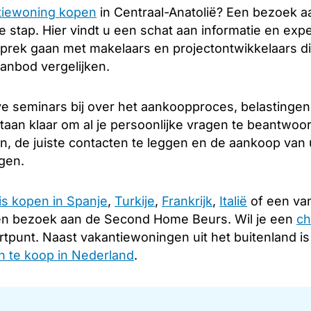
tiewoning kopen
in Centraal-Anatolië? Een bezoek 
 stap. Hier vindt u een schat aan informatie en expe
sprek gaan met makelaars en projectontwikkelaars die
aanbod vergelijken.
e seminars bij over het aankoopproces, belastingen
staan klaar om al je persoonlijke vragen te beantwoo
en, de juiste contacten te leggen en de aankoop van
ngen.
is kopen in Spanje
,
Turkije
,
Frankrijk
,
Italië
of een van
en bezoek aan de Second Home Beurs. Wil je een
ch
rtpunt. Naast vakantiewoningen uit het buitenland i
 te koop in Nederland
.