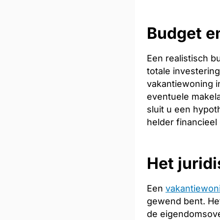
Budget en
Een realistisch 
totale investeri
vakantiewoning in
eventuele makela
sluit u een hypot
helder financieel
Het jurid
Een
vakantiewon
gewend bent. Het
de eigendomsoverd