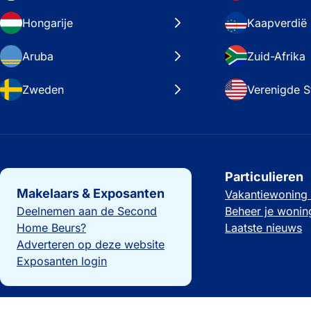
Hongarije
Kaapverdië
Aruba
Zuid-Afrika
Zweden
Verenigde S
Belangrijke links
Particulieren
Makelaars & Exposanten
Vakantiewoning
Deelnemen aan de Second
Beheer je wonin
Home Beurs?
Laatste nieuws
Adverteren op deze website
Exposanten login