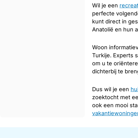
Wil je een
recrea
perfecte volgende
kunt direct in ge
Anatolië en hun 
Woon informatiev
Turkije. Experts 
om u te oriënter
dichterbij te bre
Dus wil je een
hu
zoektocht met e
ook een mooi sta
vakantiewoningen