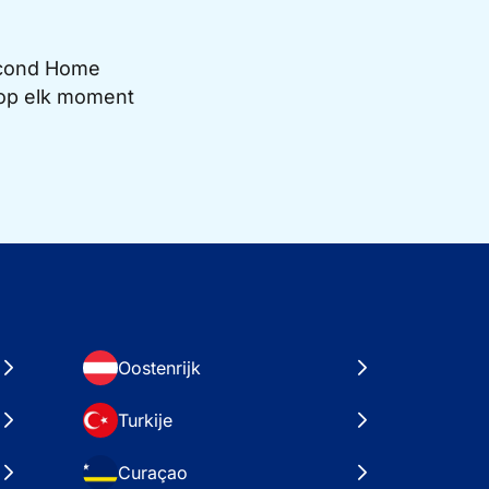
Second Home
e op elk moment
Oostenrijk
Turkije
Curaçao