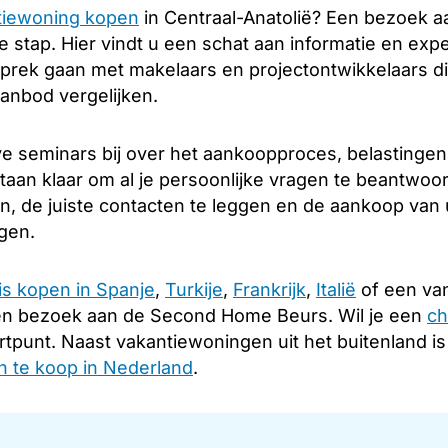
tiewoning kopen
in Centraal-Anatolië? Een bezoek 
 stap. Hier vindt u een schat aan informatie en expe
sprek gaan met makelaars en projectontwikkelaars die
aanbod vergelijken.
e seminars bij over het aankoopproces, belastingen
staan klaar om al je persoonlijke vragen te beantwoo
en, de juiste contacten te leggen en de aankoop van
ngen.
is kopen in Spanje
,
Turkije
,
Frankrijk
,
Italië
of een van
en bezoek aan de Second Home Beurs. Wil je een
ch
rtpunt. Naast vakantiewoningen uit het buitenland i
 te koop in Nederland
.