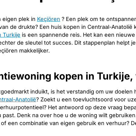
 eigen plek in
Keçiören
? Een plek om te ontspanne
 van de drukte? Een huis kopen in Centraal-Anatolië
 Turkije
is een spannende reis. Het kan een nieuwe 
echter de sleutel tot succes. Dit stappenplan helpt j
çiören makkelijker.
tiewoning kopen in Turkije, 
tgoedmarkt induikt, is het verstandig om uw doelen 
traal-Anatolië
? Zoekt u een toevluchtsoord voor uzel
verhuurpotentieel? Het antwoord op deze vraag bepa
 u past. Denk na over hoe u de woning wilt gebruiken
of een combinatie van eigen gebruik en verhuur? 