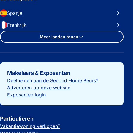
Spanje
Frankrijk
Meer landen tonen
Belangrijke links
Makelaars & Exposanten
Deelnemen aan de Second Home Beurs?
Adverteren op deze website
Exposanten login
Particulieren
Vakantiewoning verkopen?