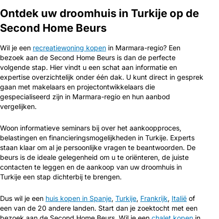
Ontdek uw droomhuis in Turkije op de
Second Home Beurs
Wil je een
recreatiewoning kopen
in Marmara-regio? Een
bezoek aan de Second Home Beurs is dan de perfecte
volgende stap. Hier vindt u een schat aan informatie en
expertise overzichtelijk onder één dak. U kunt direct in gesprek
gaan met makelaars en projectontwikkelaars die
gespecialiseerd zijn in Marmara-regio en hun aanbod
vergelijken.
Woon informatieve seminars bij over het aankoopproces,
belastingen en financieringsmogelijkheden in Turkije. Experts
staan klaar om al je persoonlijke vragen te beantwoorden. De
beurs is de ideale gelegenheid om u te oriënteren, de juiste
contacten te leggen en de aankoop van uw droomhuis in
Turkije een stap dichterbij te brengen.
Dus wil je een
huis kopen in Spanje
,
Turkije
,
Frankrijk
,
Italië
of
een van de 20 andere landen. Start dan je zoektocht met een
bezoek aan de Second Home Beurs. Wil je een
chalet kopen
in