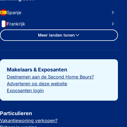
Spanje
Frankrijk
Meer landen tonen
Belangrijke links
Makelaars & Exposanten
Deelnemen aan de Second Home Beurs?
Adverteren op deze website
Exposanten login
Particulieren
Vakantiewoning verkopen?