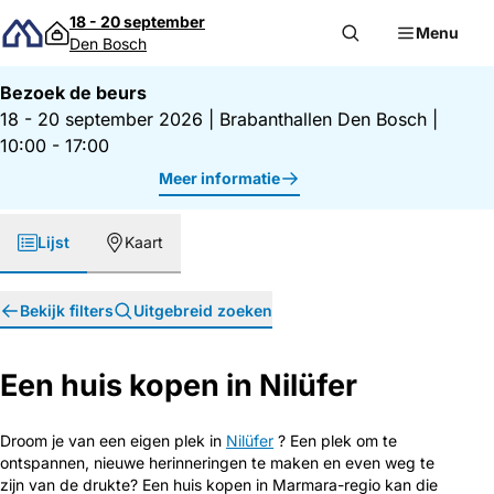
Direct naar inhoud
18 - 20 september
Menu
Den Bosch
Bezoek de beurs
18 - 20 september 2026
|
Brabanthallen Den Bosch
|
10:00 - 17:00
Meer informatie
Lijst
Kaart
Bekijk filters
Uitgebreid zoeken
Een huis kopen in Nilüfer
Droom je van een eigen plek in
Nilüfer
? Een plek om te
ontspannen, nieuwe herinneringen te maken en even weg te
zijn van de drukte? Een huis kopen in Marmara-regio kan die