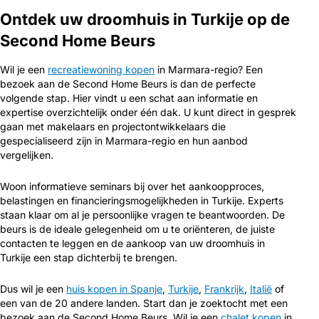
Ontdek uw droomhuis in Turkije op de
Second Home Beurs
Wil je een
recreatiewoning kopen
in Marmara-regio? Een
bezoek aan de Second Home Beurs is dan de perfecte
volgende stap. Hier vindt u een schat aan informatie en
expertise overzichtelijk onder één dak. U kunt direct in gesprek
gaan met makelaars en projectontwikkelaars die
gespecialiseerd zijn in Marmara-regio en hun aanbod
vergelijken.
Woon informatieve seminars bij over het aankoopproces,
belastingen en financieringsmogelijkheden in Turkije. Experts
staan klaar om al je persoonlijke vragen te beantwoorden. De
beurs is de ideale gelegenheid om u te oriënteren, de juiste
contacten te leggen en de aankoop van uw droomhuis in
Turkije een stap dichterbij te brengen.
Dus wil je een
huis kopen in Spanje
,
Turkije
,
Frankrijk
,
Italië
of
een van de 20 andere landen. Start dan je zoektocht met een
bezoek aan de Second Home Beurs. Wil je een
chalet kopen
in