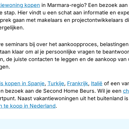
tiewoning kopen
in Marmara-regio? Een bezoek aan
 stap. Hier vindt u een schat aan informatie en expe
sprek gaan met makelaars en projectontwikkelaars di
rgelijken.
e seminars bij over het aankoopproces, belastingen
staan klaar om al je persoonlijke vragen te beantwoo
en, de juiste contacten te leggen en de aankoop van
ngen.
is kopen in Spanje
,
Turkije
,
Frankrijk
,
Italië
of een van
en bezoek aan de Second Home Beurs. Wil je een
ch
rtpunt. Naast vakantiewoningen uit het buitenland i
 te koop in Nederland
.