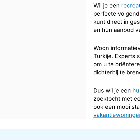
Wil je een
recrea
perfecte volgende
kunt direct in ge
en hun aanbod ve
Woon informatiev
Turkije. Experts 
om u te oriënter
dichterbij te bre
Dus wil je een
hu
zoektocht met e
ook een mooi sta
vakantiewoningen