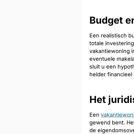
Budget en
Een realistisch 
totale investeri
vakantiewoning in
eventuele makela
sluit u een hypot
helder financieel
Het jurid
Een
vakantiewon
gewend bent. Het
de eigendomsoverd