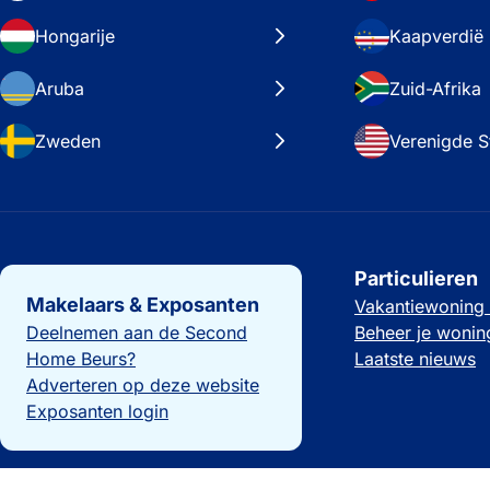
Hongarije
Kaapverdië
Aruba
Zuid-Afrika
Zweden
Verenigde S
Belangrijke links
Particulieren
Makelaars & Exposanten
Vakantiewoning
Deelnemen aan de Second
Beheer je wonin
Home Beurs?
Laatste nieuws
Adverteren op deze website
Exposanten login