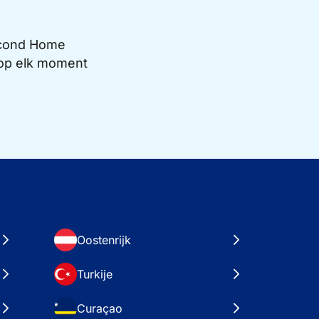
Second Home
e op elk moment
Oostenrijk
Turkije
Curaçao