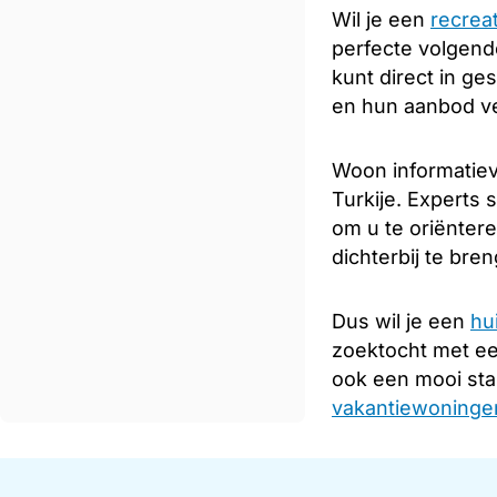
Wil je een
recrea
perfecte volgende
kunt direct in ge
en hun aanbod ve
Woon informatiev
Turkije. Experts 
om u te oriënter
dichterbij te bre
Dus wil je een
hu
zoektocht met e
ook een mooi sta
vakantiewoningen