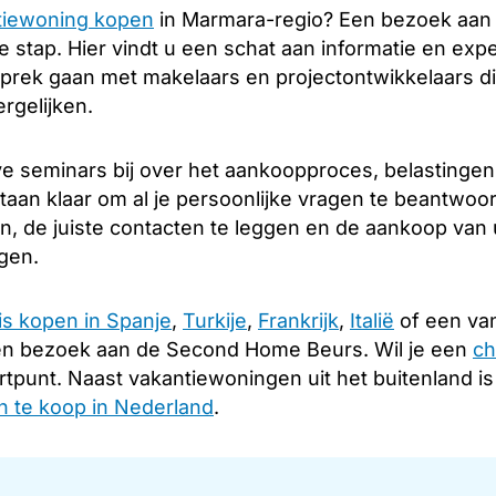
tiewoning kopen
in Marmara-regio? Een bezoek aan
 stap. Hier vindt u een schat aan informatie en expe
sprek gaan met makelaars en projectontwikkelaars di
rgelijken.
e seminars bij over het aankoopproces, belastingen
staan klaar om al je persoonlijke vragen te beantwoo
en, de juiste contacten te leggen en de aankoop van
ngen.
is kopen in Spanje
,
Turkije
,
Frankrijk
,
Italië
of een van
en bezoek aan de Second Home Beurs. Wil je een
ch
rtpunt. Naast vakantiewoningen uit het buitenland i
 te koop in Nederland
.