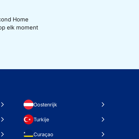
Second Home
e op elk moment
Oostenrijk
Turkije
Curaçao