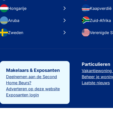
Hongarije
Kaapverdië
Aruba
Zuid-Afrika
Zweden
Verenigde S
Belangrijke links
Particulieren
Makelaars & Exposanten
Vakantiewoning
Deelnemen aan de Second
Beheer je wonin
Home Beurs?
Laatste nieuws
Adverteren op deze website
Exposanten login