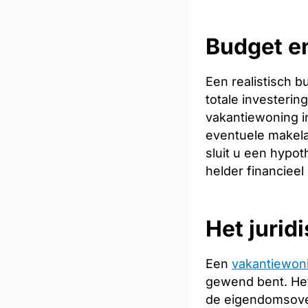
Budget en
Een realistisch 
totale investeri
vakantiewoning in
eventuele makela
sluit u een hypot
helder financieel
Het jurid
Een
vakantiewon
gewend bent. Het
de eigendomsoverd