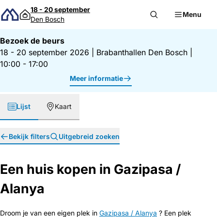
Direct naar inhoud
18 - 20 september
Menu
Den Bosch
Bezoek de beurs
18 - 20 september 2026
|
Brabanthallen Den Bosch
|
10:00 - 17:00
Meer informatie
Lijst
Kaart
Bekijk filters
Uitgebreid zoeken
Een huis kopen in Gazipasa /
Alanya
Droom je van een eigen plek in
Gazipasa / Alanya
? Een plek