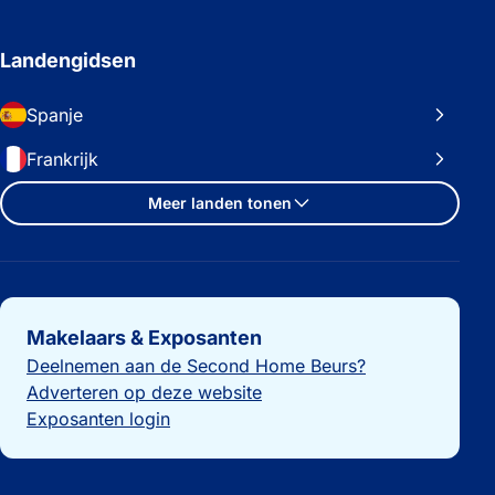
Landengidsen
Spanje
Frankrijk
Meer landen tonen
Belangrijke links
Makelaars & Exposanten
Deelnemen aan de Second Home Beurs?
Adverteren op deze website
Exposanten login