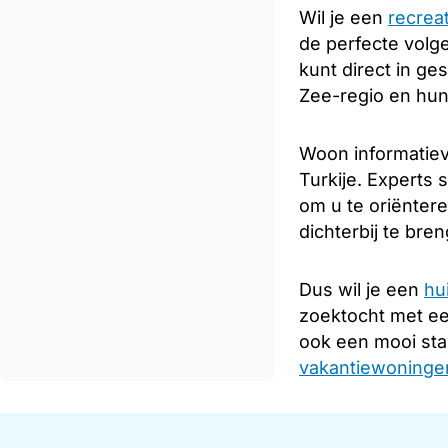
Wil je een
recrea
de perfecte volge
kunt direct in ge
Zee-regio en hun
Woon informatiev
Turkije. Experts 
om u te oriënter
dichterbij te bre
Dus wil je een
hu
zoektocht met e
ook een mooi sta
vakantiewoningen