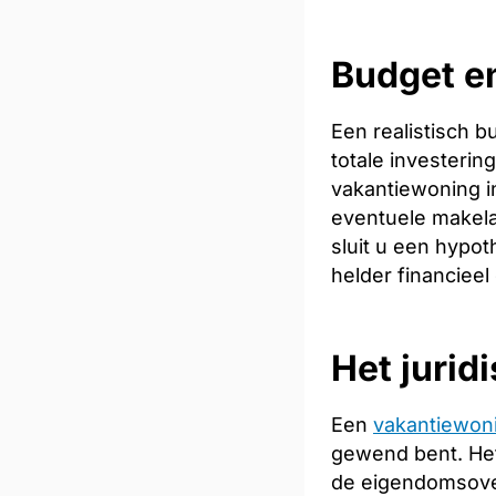
Budget en
Een realistisch 
totale investeri
vakantiewoning in
eventuele makela
sluit u een hypot
helder financieel
Het jurid
Een
vakantiewon
gewend bent. Het
de eigendomsoverd