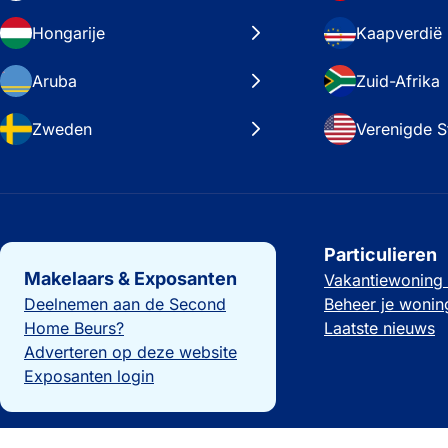
Hongarije
Kaapverdië
Aruba
Zuid-Afrika
Zweden
Verenigde S
Belangrijke links
Particulieren
Makelaars & Exposanten
Vakantiewoning
Deelnemen aan de Second
Beheer je wonin
Home Beurs?
Laatste nieuws
Adverteren op deze website
Exposanten login