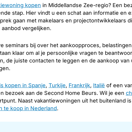
tiewoning kopen
in Middellandse Zee-regio? Een b
nde stap. Hier vindt u een schat aan informatie en e
sprek gaan met makelaars en projectontwikkelaars di
 aanbod vergelijken.
e seminars bij over het aankoopproces, belastingen
staan klaar om al je persoonlijke vragen te beantwoo
en, de juiste contacten te leggen en de aankoop van
ngen.
is kopen in Spanje
,
Turkije
,
Frankrijk
,
Italië
of een van
en bezoek aan de Second Home Beurs. Wil je een
ch
rtpunt. Naast vakantiewoningen uit het buitenland i
 te koop in Nederland
.