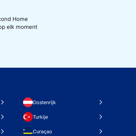
Second Home
e op elk moment
Oostenrijk
Turkije
Curaçao