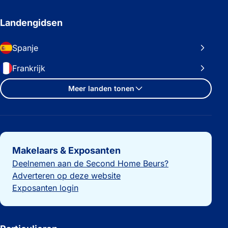
Landengidsen
Spanje
Frankrijk
Meer landen tonen
Belangrijke links
Makelaars & Exposanten
Deelnemen aan de Second Home Beurs?
Adverteren op deze website
Exposanten login