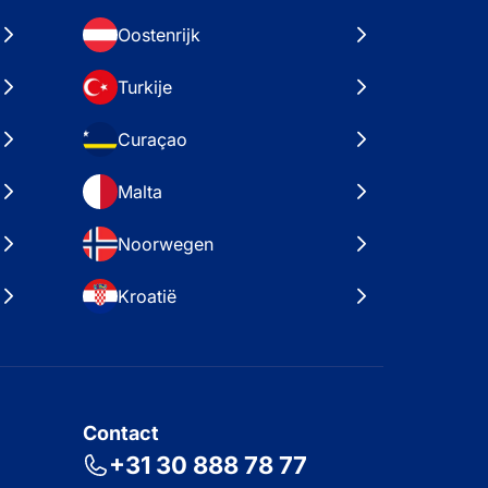
Oostenrijk
Turkije
Curaçao
Malta
Noorwegen
Kroatië
Contact
+31 30 888 78 77