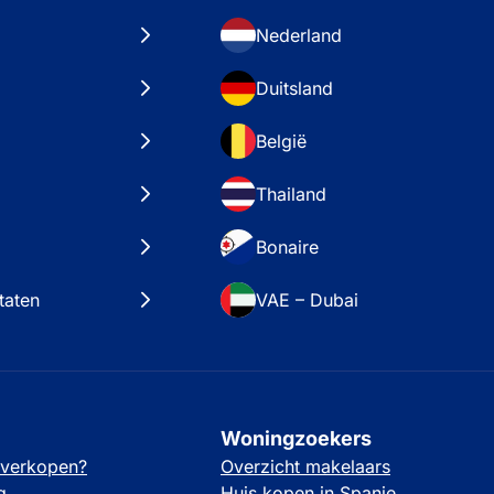
Nederland
Duitsland
België
Thailand
Bonaire
taten
VAE – Dubai
Woningzoekers
 verkopen?
Overzicht makelaars
g
Huis kopen in Spanje