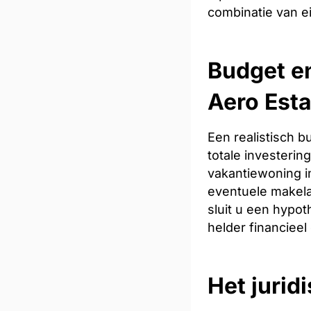
combinatie van e
Budget en
Aero Esta
Een realistisch 
totale investeri
vakantiewoning in
eventuele makela
sluit u een hypot
helder financieel
Het jurid