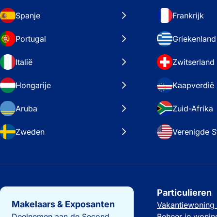
Spanje
Frankrijk
Portugal
Griekenland
Italië
Zwitserland
Hongarije
Kaapverdië
Aruba
Zuid-Afrika
Zweden
Verenigde S
Belangrijke links
Particulieren
Makelaars & Exposanten
Vakantiewoning
Deelnemen aan de Second
Beheer je wonin