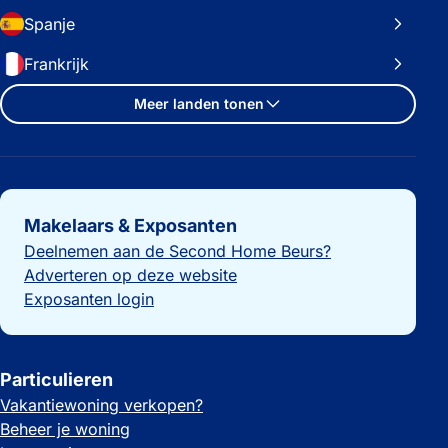
Spanje
Frankrijk
Meer landen tonen
Belangrijke links
Makelaars & Exposanten
Deelnemen aan de Second Home Beurs?
Adverteren op deze website
Exposanten login
Particulieren
Vakantiewoning verkopen?
Beheer je woning