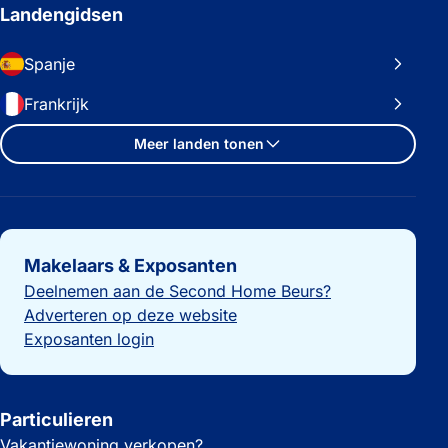
Landengidsen
Spanje
Frankrijk
Meer landen tonen
Belangrijke links
Makelaars & Exposanten
Deelnemen aan de Second Home Beurs?
Adverteren op deze website
Exposanten login
Particulieren
Vakantiewoning verkopen?