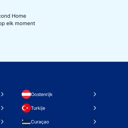
Second Home
e op elk moment
Oostenrijk
Turkije
Curaçao