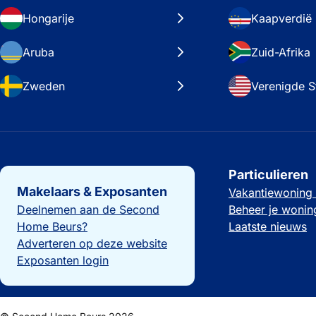
Hongarije
Kaapverdië
Aruba
Zuid-Afrika
Zweden
Verenigde S
Belangrijke links
Particulieren
Makelaars & Exposanten
Vakantiewoning
Deelnemen aan de Second
Beheer je wonin
Home Beurs?
Laatste nieuws
Adverteren op deze website
Exposanten login