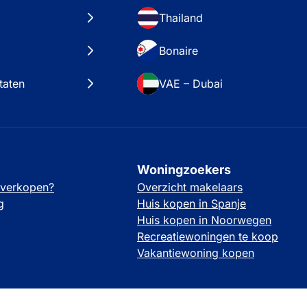
Thailand
Bonaire
taten
VAE – Dubai
Woningzoekers
 verkopen?
Overzicht makelaars
g
Huis kopen in Spanje
Huis kopen in Noorwegen
Recreatiewoningen te koop
Vakantiewoning kopen