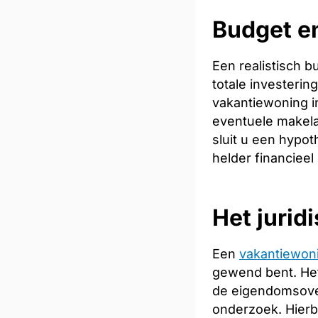
Budget en
Een realistisch 
totale investeri
vakantiewoning in
eventuele makela
sluit u een hypot
helder financieel
Het jurid
Een
vakantiewon
gewend bent. Het
de eigendomsoverd
onderzoek. Hierb