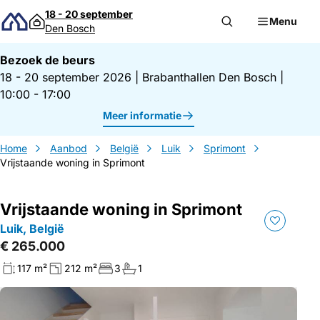
Direct naar inhoud
18 - 20 september
Menu
Den Bosch
Bezoek de beurs
18 - 20 september 2026
|
Brabanthallen Den Bosch
|
10:00 - 17:00
Meer informatie
Home
Aanbod
België
Luik
Sprimont
Vrijstaande woning in Sprimont
Vrijstaande woning in Sprimont
Luik, België
€ 265.000
117 m²
212 m²
3
1