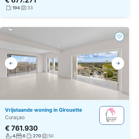
€ 677.271
Woonoppervlakte:
194
33
Foto's:
Galerij
navigatie
Vrijstaande woning in Girouette
Curaçao
€ 761.930
Aantal badkamers:
Aantal slaapkamers:
Woonoppervlakte:
4
6
270
50
Foto's: