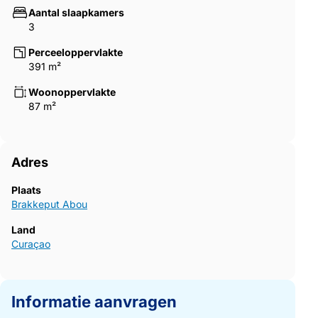
Aantal slaapkamers
3
Perceeloppervlakte
391 m²
Woonoppervlakte
87 m²
Adres
Plaats
Brakkeput Abou
Land
Curaçao
Informatie aanvragen