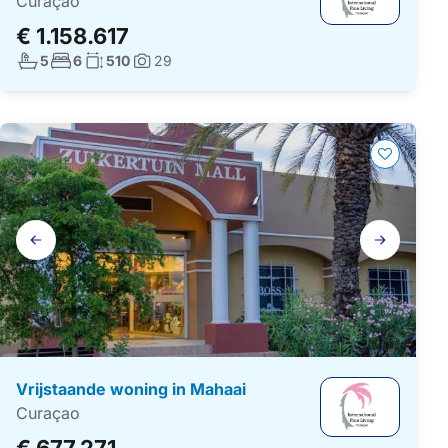
Curaçao
€ 1.158.617
Aantal badkamers:
Aantal slaapkamers:
Woonoppervlakte:
5
6
510
29
Foto's:
Galerij
navigatie
Vrijstaande woning in Mahaai
Curaçao