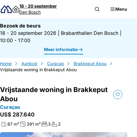
Direct naar inhoud
18 - 20 september
Menu
Den Bosch
Bezoek de beurs
18 - 20 september 2026
|
Brabanthallen Den Bosch
|
10:00 - 17:00
Meer informatie
Home
Aanbod
Curaçao
Brakkeput Abou
Vrijstaande woning in Brakkeput Abou
Vrijstaande woning in Brakkeput
Abou
Curaçao
US$ 287.640
87 m²
391 m²
3
2