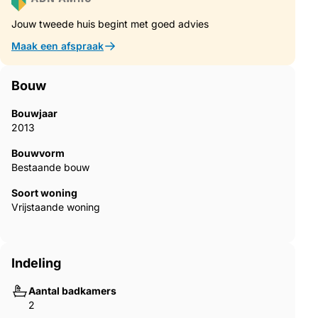
dag veranderen. U kunt dan ook geen rechten ontlenen aan
deze omgerekende prijzen. Dit specifieke object wordt te koop
Jouw tweede huis begint met goed advies
aangeboden in NAF.
Maak een afspraak
Bouw
Bouwjaar
2013
Bouwvorm
Bestaande bouw
Soort woning
Vrijstaande woning
Indeling
Aantal badkamers
2