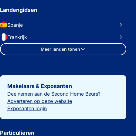
Landengidsen
Spanje
Frankrijk
Meer landen tonen
Belangrijke links
Makelaars & Exposanten
Deelnemen aan de Second Home Beurs?
Adverteren op deze website
Exposanten login
Particulieren