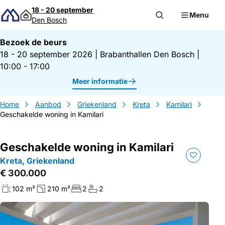
Direct naar inhoud
18 - 20 september
Menu
Den Bosch
Bezoek de beurs
18 - 20 september 2026
|
Brabanthallen Den Bosch
|
10:00 - 17:00
Meer informatie
Home
Aanbod
Griekenland
Kreta
Kamilari
Geschakelde woning in Kamilari
Geschakelde woning in Kamilari
Kreta, Griekenland
€ 300.000
102 m²
210 m²
2
2