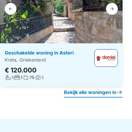
Galerij
navigatie
Geschakelde woning in Asteri
Kreta, Griekenland
€ 120.000
Aantal badkamers:
Aantal slaapkamers:
Woonoppervlakte:
1
1
75
5
Foto's:
Bekijk alle woningen in