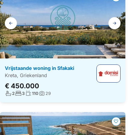
Galerij
navigatie
Vrijstaande woning in Sfakaki
Kreta, Griekenland
€ 450.000
Aantal badkamers:
Aantal slaapkamers:
Woonoppervlakte:
2
3
110
29
Foto's: