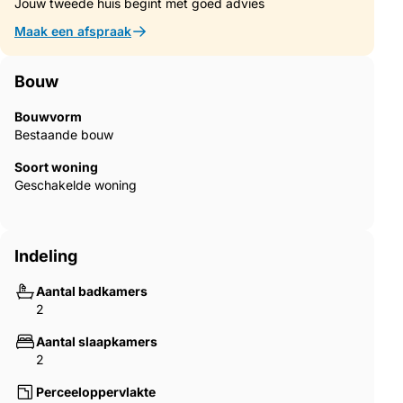
Jouw tweede huis begint met goed advies
Kamilari met alle voorzieningen dichtbij, is dit de perfecte
woning als vakantiewoning, investering of permanente
Maak een afspraak
verblijfplaats.
Bouw
Bouwvorm
Bestaande bouw
Soort woning
Geschakelde woning
Indeling
Aantal badkamers
2
Aantal slaapkamers
2
Perceeloppervlakte