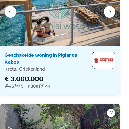
Galerij
navigatie
Geschakelde woning in Pigianos
Kabos
Kreta, Griekenland
€ 3.000.000
Aantal badkamers:
Aantal slaapkamers:
Woonoppervlakte:
5
5
300
44
Foto's: