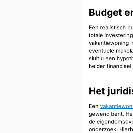
Budget en
Een realistisch 
totale investeri
vakantiewoning in
eventuele makela
sluit u een hypot
helder financieel
Het jurid
Een
vakantiewon
gewend bent. Het
de eigendomsoverd
onderzoek. Hierb