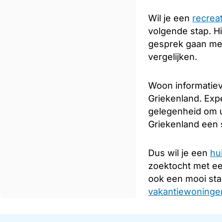
Wil je een
recrea
volgende stap. Hi
gesprek gaan met
vergelijken.
Woon informatiev
Griekenland. Expe
gelegenheid om u
Griekenland een s
Dus wil je een
hu
zoektocht met e
ook een mooi sta
vakantiewoningen