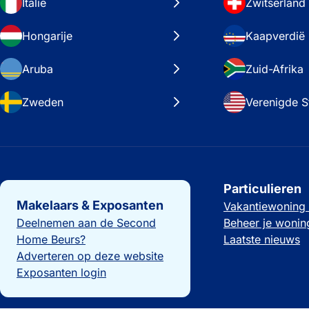
Italië
Zwitserland
Hongarije
Kaapverdië
Aruba
Zuid-Afrika
Zweden
Verenigde S
Belangrijke links
Particulieren
Makelaars & Exposanten
Vakantiewoning
Deelnemen aan de Second
Beheer je wonin
Home Beurs?
Laatste nieuws
Adverteren op deze website
Exposanten login