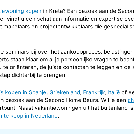
tiewoning kopen
in Kreta? Een bezoek aan de Secon
er vindt u een schat aan informatie en expertise over
 makelaars en projectontwikkelaars die gespecialise
e seminars bij over het aankoopproces, belastingen
rts staan klaar om al je persoonlijke vragen te bea
 te oriënteren, de juiste contacten te leggen en d
tap dichterbij te brengen.
is kopen in Spanje
,
Griekenland
,
Frankrijk
,
Italië
of ee
en bezoek aan de Second Home Beurs. Wil je een
ch
rtpunt. Naast vakantiewoningen uit het buitenland i
 te koop in Nederland
.