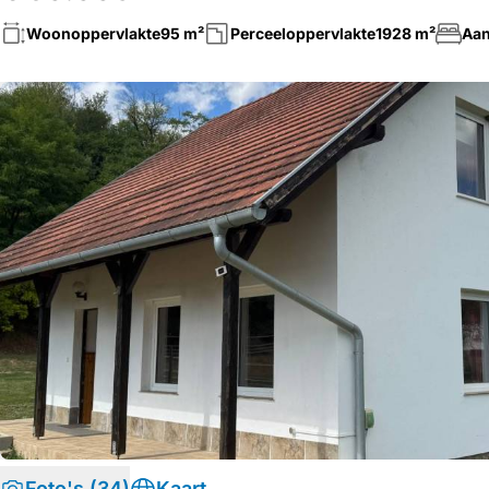
Woonoppervlakte
95 m²
Perceeloppervlakte
1928 m²
Aan
Foto's (34)
Kaart