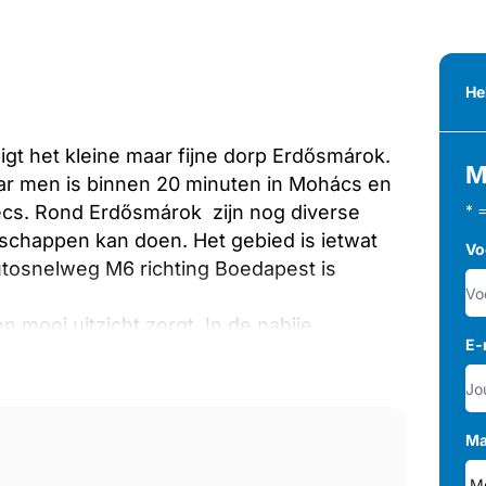
He
ligt het kleine maar fijne dorp Erdősmárok.
M
ar men is binnen 20 minuten in Mohács en
Pécs. Rond Erdősmárok zijn nog diverse
* 
schappen kan doen. Het gebied is ietwat
Vo
utosnelweg M6 richting Boedapest is
en mooi uitzicht zorgt. In de nabije
E-
eer geschikt voor wandel en fiets
 en andere buitenlanders. Het is duidelijk
pknapwerk duidelijk te zien!
ntiewoning kan zowel voor permanente
Ma
. Met een woonoppervlak van ongeveer 95