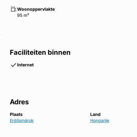
Erdősmárok is een plaats (község) en gemeente in 
Erdősmárok telt 84 inwoners (2024).
Woonoppervlakte
95 m²
Faciliteiten binnen
Internet
Adres
Plaats
Land
Erdősmárok
Hongarije