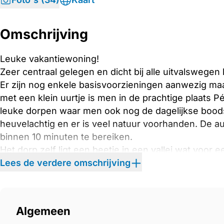
Omschrijving
Leuke vakantiewoning!
Zeer centraal gelegen en dicht bij alle uitvalswegen 
Er zijn nog enkele basisvoorzieningen aanwezig ma
met een klein uurtje is men in de prachtige plaats 
leuke dorpen waar men ook nog de dagelijkse bood
heuvelachtig en er is veel natuur voorhanden. De a
binnen 10 minuten te bereiken.
Het dorp zelf ligt een beetje in een vallei wat voor e
omgeving is ook een leuk meertje. De omgeving is z
Lees de verdere omschrijving
liefhebbers. In het dorp wonen diverse Nederlanders
geen leegloop dorp en dat is aan de huizen en het o
Deze leuke en in een goede staat verkerende vaka
Algemeen
bewoning als voor vakantiebewoning geschikt zijn