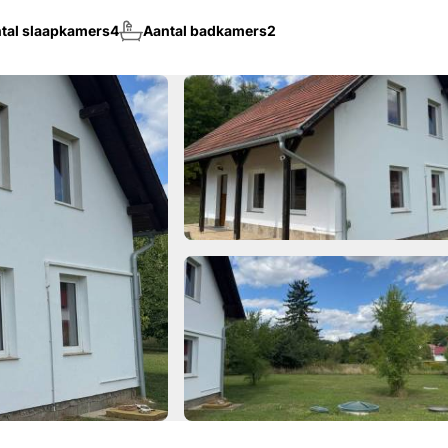
tal slaapkamers
4
Aantal badkamers
2