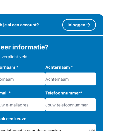
b je al een account?
Inloggen
eer informatie?
= verplicht veld
ornaam
*
Achternaam
*
mail
*
Telefoonnummer
*
ak een keuze