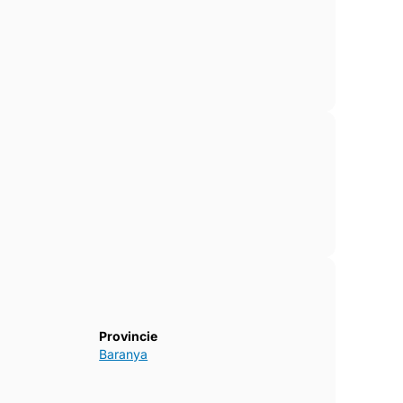
het Hongaarse comitaat Baranya.
Provincie
Baranya