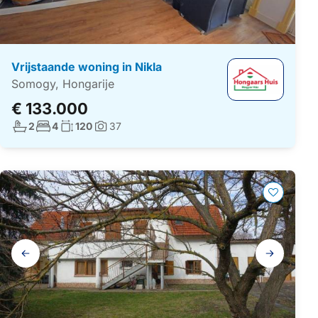
Vrijstaande woning in Nikla
Somogy, Hongarije
€ 133.000
Aantal badkamers:
Aantal slaapkamers:
Woonoppervlakte:
2
4
120
37
Foto's:
Galerij
navigatie