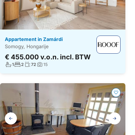
Appartement in Zamárdi
Somogy, Hongarije
€ 455.000 v.o.n. incl. BTW
Aantal badkamers:
Aantal slaapkamers:
Woonoppervlakte:
1
2
72
15
Foto's:
Galerij
navigatie