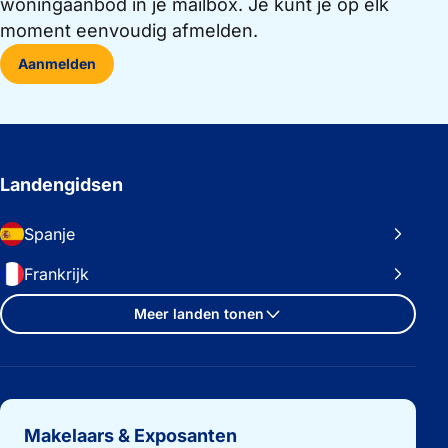
woningaanbod in je mailbox. Je kunt je op elk
moment eenvoudig afmelden.
Aanmelden
Landengidsen
Spanje
Frankrijk
Meer landen tonen
Belangrijke links
Makelaars & Exposanten