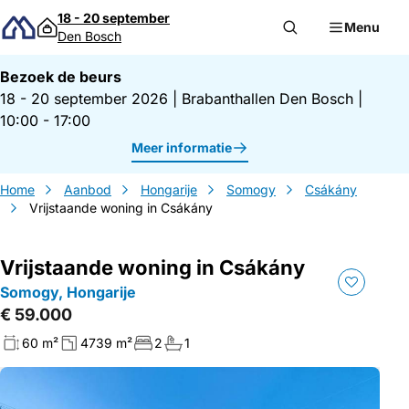
Direct naar inhoud
18 - 20 september
Menu
Den Bosch
Bezoek de beurs
18 - 20 september 2026
|
Brabanthallen Den Bosch
|
10:00 - 17:00
Meer informatie
Home
Aanbod
Hongarije
Somogy
Csákány
Vrijstaande woning in Csákány
Vrijstaande woning in Csákány
Somogy, Hongarije
€ 59.000
60 m²
4739 m²
2
1