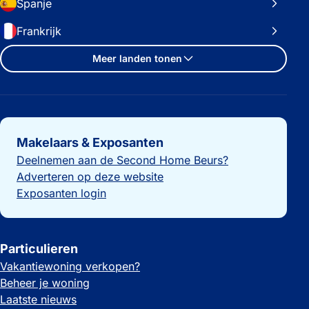
Spanje
Frankrijk
Meer landen tonen
Belangrijke links
Makelaars & Exposanten
Deelnemen aan de Second Home Beurs?
Adverteren op deze website
Exposanten login
Particulieren
Vakantiewoning verkopen?
Beheer je woning
Laatste nieuws