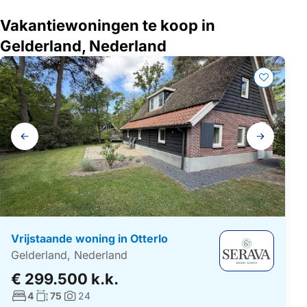
Vakantiewoningen te koop in
Gelderland, Nederland
Galerij
navigatie
Vrijstaande woning in Otterlo
Gelderland, Nederland
€ 299.500 k.k.
Aantal slaapkamers:
Woonoppervlakte:
4
75
24
Foto's: