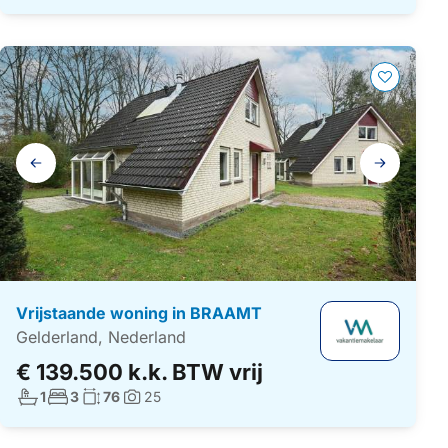
Galerij
navigatie
Vrijstaande woning in BRAAMT
Gelderland, Nederland
€ 139.500 k.k. BTW vrij
Aantal badkamers:
Aantal slaapkamers:
Woonoppervlakte:
1
3
76
25
Foto's: