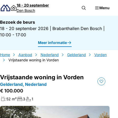
Direct naar inhoud
18 - 20 september
Menu
Den Bosch
Bezoek de beurs
18 - 20 september 2026
|
Brabanthallen Den Bosch
|
10:00 - 17:00
Meer informatie
Home
Aanbod
Nederland
Gelderland
Vorden
Vrijstaande woning in Vorden
Vrijstaande woning in Vorden
Gelderland, Nederland
€ 100.000
52 m²
3
1