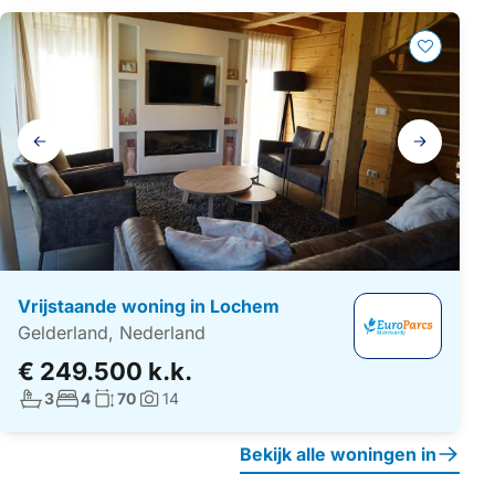
Galerij
navigatie
Vrijstaande woning in Lochem
Gelderland, Nederland
€ 249.500 k.k.
Aantal badkamers:
Aantal slaapkamers:
Woonoppervlakte:
3
4
70
14
Foto's:
Bekijk alle woningen in