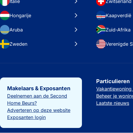
Italië
Zwitserland
Hongarije
Kaapverdië
Aruba
Zuid-Afrika
Zweden
Verenigde S
Belangrijke links
Particulieren
Makelaars & Exposanten
Vakantiewoning
Deelnemen aan de Second
Beheer je wonin
Home Beurs?
Laatste nieuws
Adverteren op deze website
Exposanten login