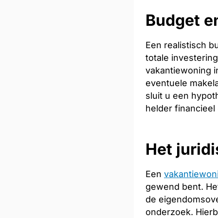
Budget en
Een realistisch 
totale investeri
vakantiewoning in
eventuele makela
sluit u een hypot
helder financieel
Het jurid
Een
vakantiewon
gewend bent. Het
de eigendomsoverd
onderzoek. Hierb