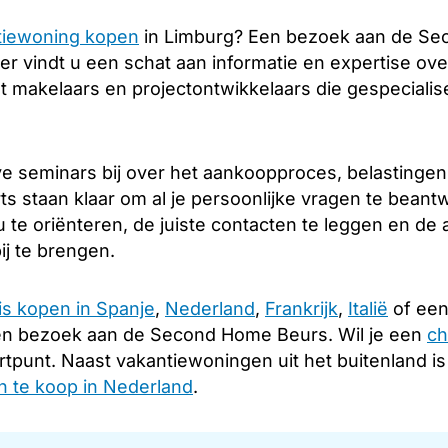
tiewoning kopen
in Limburg? Een bezoek aan de Sec
er vindt u een schat aan informatie en expertise over
 makelaars en projectontwikkelaars die gespecialis
e seminars bij over het aankoopproces, belastingen
s staan klaar om al je persoonlijke vragen te beant
 te oriënteren, de juiste contacten te leggen en d
ij te brengen.
is kopen in Spanje
,
Nederland
,
Frankrijk
,
Italië
of een
en bezoek aan de Second Home Beurs. Wil je een
ch
rtpunt. Naast vakantiewoningen uit het buitenland i
 te koop in Nederland
.