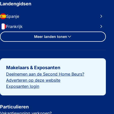
Landengidsen
Spanje
Frankrijk
Meer landen tonen
Belangrijke links
Makelaars & Exposanten
Deelnemen aan de Second Home Beurs?
Adverteren op deze website
Exposanten login
Particulieren
Vakantiewoning verkopen?