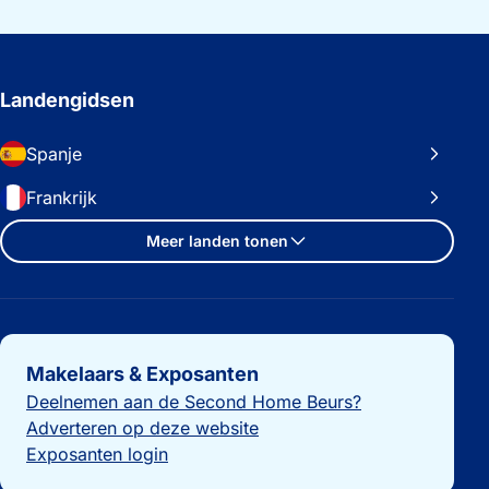
Landengidsen
Spanje
Frankrijk
Meer landen tonen
Belangrijke links
Makelaars & Exposanten
Deelnemen aan de Second Home Beurs?
Adverteren op deze website
Exposanten login