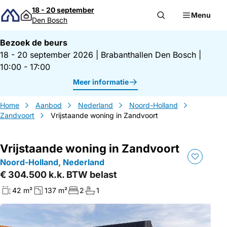
Direct naar inhoud
18 - 20 september
Menu
Den Bosch
Bezoek de beurs
18 - 20 september 2026
|
Brabanthallen Den Bosch
|
10:00 - 17:00
Meer informatie
Home
Aanbod
Nederland
Noord-Holland
Zandvoort
Vrijstaande woning in Zandvoort
Vrijstaande woning in Zandvoort
Noord-Holland, Nederland
€ 304.500 k.k. BTW belast
42 m²
137 m²
2
1