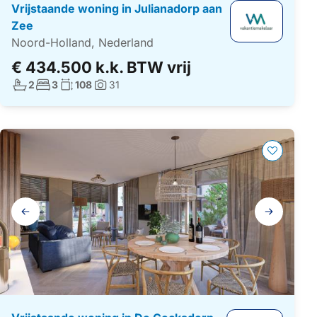
Vrijstaande woning in Julianadorp aan
Zee
Noord-Holland, Nederland
€ 434.500 k.k. BTW vrij
Aantal badkamers:
Aantal slaapkamers:
Woonoppervlakte:
2
3
108
31
Foto's:
Galerij
navigatie