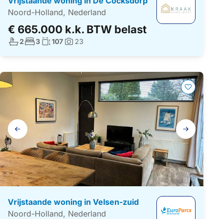
Vrijstaande woning in De Cocksdorp
Noord-Holland, Nederland
€ 665.000 k.k. BTW belast
Aantal badkamers:
Aantal slaapkamers:
Woonoppervlakte:
2
3
107
23
Foto's:
Galerij
navigatie
Vrijstaande woning in Velsen-zuid
Noord-Holland, Nederland