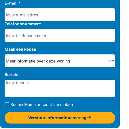
E-mail
*
Telefoonnummer
*
Maak een keuze
Bericht
SecondHome account aanmaken
Verstuur informatie aanvraag