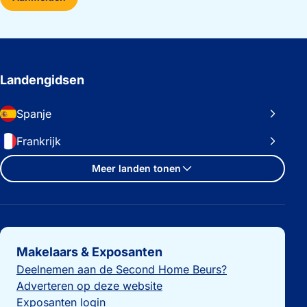
Landengidsen
Spanje
Frankrijk
Meer landen tonen
Belangrijke links
Makelaars & Exposanten
Deelnemen aan de Second Home Beurs?
Adverteren op deze website
Exposanten login