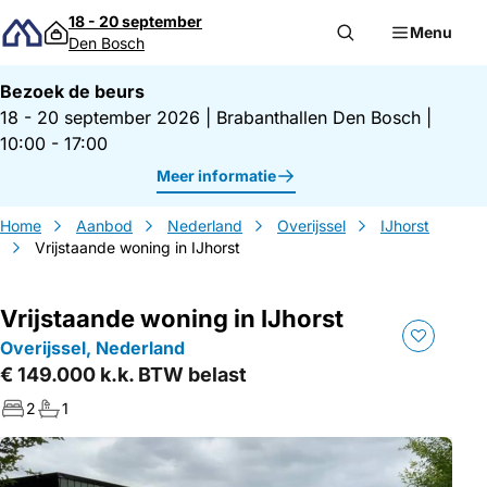
Direct naar inhoud
18 - 20 september
Menu
Den Bosch
Bezoek de beurs
18 - 20 september 2026
|
Brabanthallen Den Bosch
|
10:00 - 17:00
Meer informatie
Home
Aanbod
Nederland
Overijssel
IJhorst
Vrijstaande woning in IJhorst
Vrijstaande woning in IJhorst
Overijssel, Nederland
€ 149.000 k.k. BTW belast
2
1