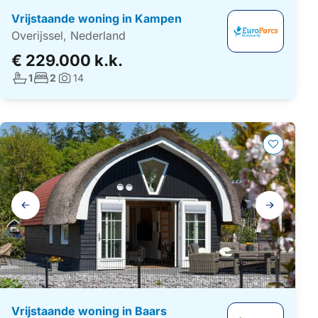
Vrijstaande woning in Kampen
Overijssel, Nederland
€ 229.000 k.k.
Aantal badkamers:
Aantal slaapkamers:
1
2
14
Foto's:
Galerij
navigatie
Vrijstaande woning in Baars