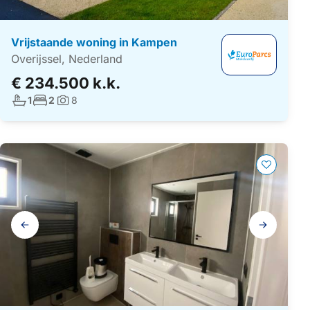
Vrijstaande woning in Kampen
Overijssel, Nederland
€ 234.500 k.k.
Aantal badkamers:
Aantal slaapkamers:
1
2
8
Foto's:
Galerij
navigatie