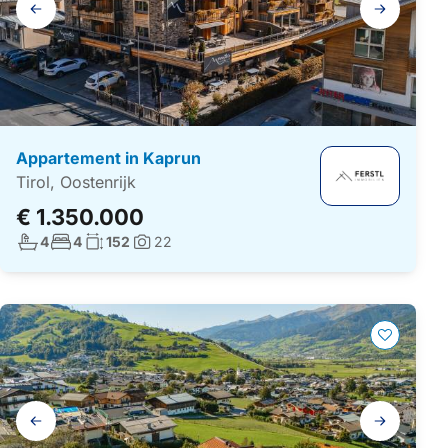
navigatie
Appartement in Kaprun
Tirol, Oostenrijk
€ 1.350.000
Aantal badkamers:
Aantal slaapkamers:
Woonoppervlakte:
4
4
152
22
Foto's:
Galerij
navigatie