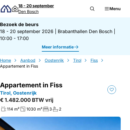
Direct naar inhoud
18 - 20 september
Menu
Den Bosch
Bezoek de beurs
18 - 20 september 2026
|
Brabanthallen Den Bosch
|
10:00 - 17:00
Meer informatie
Home
Aanbod
Oostenrijk
Tirol
Fiss
Appartement in Fiss
Appartement in Fiss
Tirol, Oostenrijk
€ 1.482.000 BTW vrij
114 m²
1030 m²
3
2