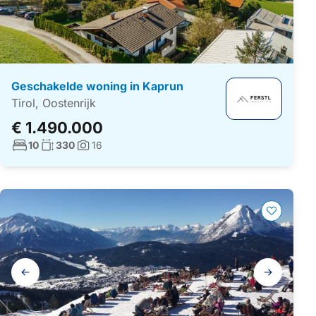
Geschakelde woning in Kaprun
Tirol, Oostenrijk
€ 1.490.000
Aantal slaapkamers:
Woonoppervlakte:
10
330
16
Foto's:
Galerij
navigatie