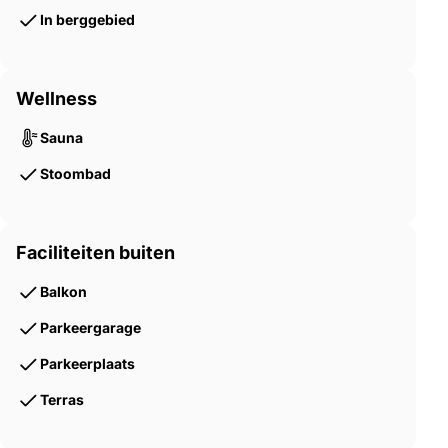
In berggebied
– Fiss – Innsbruck – 90 km – 1 uur rijden
– Fiss – München – 202 km – 2,5 uur rijden
Wellness
– Fiss – Milaan – 279 km – 4,5 uur rijden
Sauna
– Fiss – Monaco – 589 km – 7,5 uur rijden
Stoombad
– Fiss – Amsterdam – 922 km – 9,4 uur rijden
Faciliteiten buiten
Balkon
Parkeergarage
Parkeerplaats
Terras