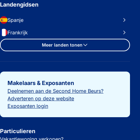
Landengidsen
Spanje
Frankrijk
Meer landen tonen
Belangrijke links
Makelaars & Exposanten
Deelnemen aan de Second Home Beurs?
Adverteren op deze website
Exposanten login
Particulieren
Vakantiewoning verkopen?