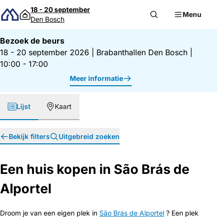
Direct naar inhoud
18 - 20 september
Menu
Den Bosch
Bezoek de beurs
18 - 20 september 2026
|
Brabanthallen Den Bosch
|
10:00 - 17:00
Meer informatie
Lijst
Kaart
Bekijk filters
Uitgebreid zoeken
Een huis kopen in São Brás de
Alportel
Droom je van een eigen plek in
São Brás de Alportel
? Een plek