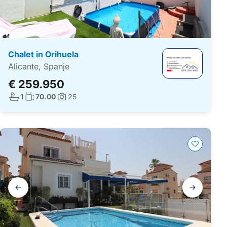
Chalet in Orihuela
Alicante, Spanje
€ 259.950
Aantal badkamers:
Woonoppervlakte:
1
70.00
25
Foto's:
Galerij
navigatie