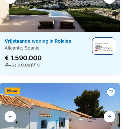
navigatie
Vrijstaande woning in Rojales
Alicante, Spanje
€ 1.590.000
Aantal badkamers:
Woonoppervlakte:
5
0.00
9
Foto's:
Nieuw
Galerij
navigatie