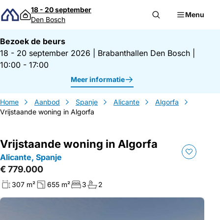
Direct naar inhoud
18 - 20 september
Menu
Den Bosch
Bezoek de beurs
18 - 20 september 2026
|
Brabanthallen Den Bosch
|
10:00 - 17:00
Meer informatie
Home
Aanbod
Spanje
Alicante
Algorfa
Vrijstaande woning in Algorfa
Vrijstaande woning in Algorfa
Alicante, Spanje
€ 779.000
307 m²
655 m²
3
2