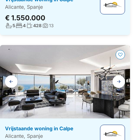
Alicante, Spanje
€ 1.550.000
Aantal badkamers:
Aantal slaapkamers:
Woonoppervlakte:
5
4
428
13
Foto's:
Galerij
navigatie
Vrijstaande woning in Calpe
Alicante, Spanje