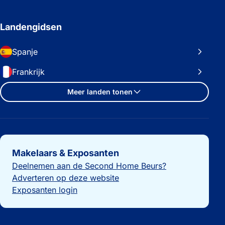
Landengidsen
Spanje
Frankrijk
Meer landen tonen
Belangrijke links
Makelaars & Exposanten
Deelnemen aan de Second Home Beurs?
Adverteren op deze website
Exposanten login