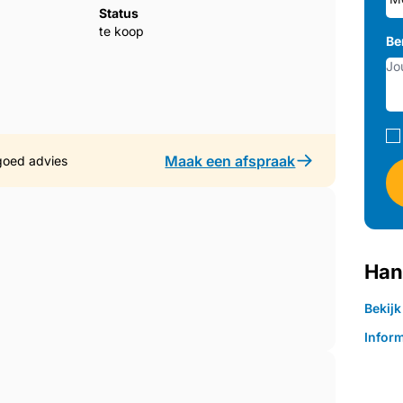
Status
te koop
Be
Maak een afspraak
goed advies
Han
Bekij
Inform