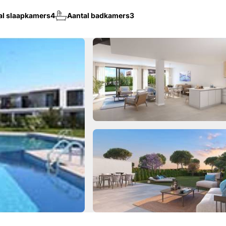
al slaapkamers
4
Aantal badkamers
3