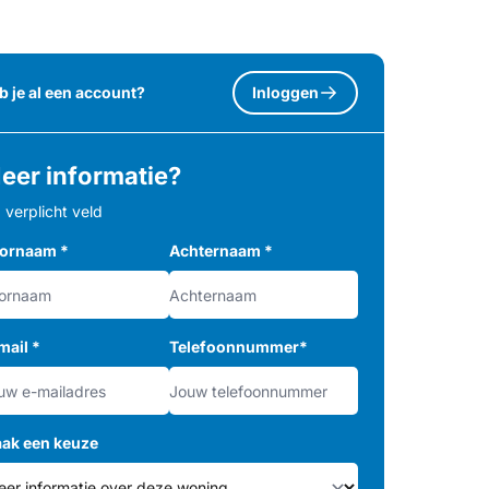
b je al een account?
Inloggen
eer informatie?
= verplicht veld
ornaam
*
Achternaam
*
mail
*
Telefoonnummer
*
ak een keuze