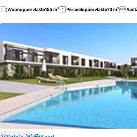
Woonoppervlakte
155 m²
Perceeloppervlakte
73 m²
Aant
Foto's (6)
Kaart