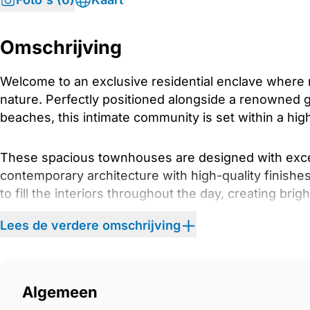
Omschrijving
Welcome to an exclusive residential enclave wher
nature. Perfectly positioned alongside a renowned 
beaches, this intimate community is set within a high
These spacious townhouses are designed with except
contemporary architecture with high-quality finishes.
to fill the interiors throughout the day, creating brigh
Lees de verdere omschrijving
The open-plan kitchen, living, and dining areas flow
gardens through wide terrace doors, encouraging eff
has been carefully considered to reflect the relaxed
Algemeen