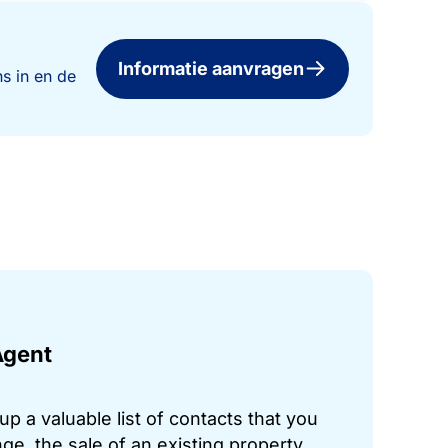
Informatie aanvragen
s in en de
Agent
p a valuable list of contacts that you
ge, the sale of an existing property,