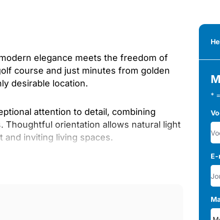
He
e modern elegance meets the freedom of
golf course and just minutes from golden
M
ly desirable location.
* 
ional attention to detail, combining
Vo
 Thoughtful orientation allows natural light
t and inviting living spaces.
E-
 seamlessly onto private terraces and
ortless indoor-outdoor living. Every detail
 and refined Mediterranean lifestyle.
Ma