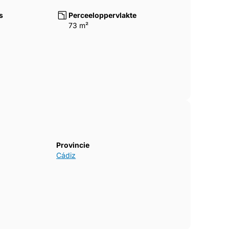
s
Perceeloppervlakte
73 m²
Provincie
Cádiz