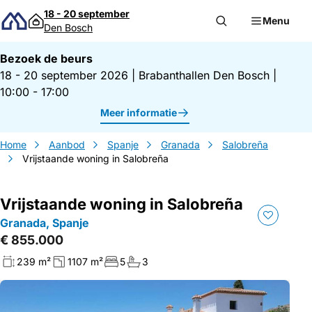
Direct naar inhoud
18 - 20 september
Menu
Den Bosch
Bezoek de beurs
18 - 20 september 2026
|
Brabanthallen Den Bosch
|
10:00 - 17:00
Meer informatie
Home
Aanbod
Spanje
Granada
Salobreña
Vrijstaande woning in Salobreña
Vrijstaande woning in Salobreña
Granada, Spanje
€ 855.000
239 m²
1107 m²
5
3