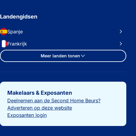
Landengidsen
Spanje
Frankrijk
Meer landen tonen
Belangrijke links
Makelaars & Exposanten
Deelnemen aan de Second Home Beurs?
Adverteren op deze website
Exposanten login