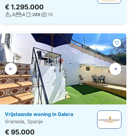
€ 1.295.000
Aantal badkamers:
Aantal slaapkamers:
Woonoppervlakte:
3
4
289
78
Foto's:
Galerij
navigatie
Vrijstaande woning in Galera
Granada, Spanje
€ 95.000