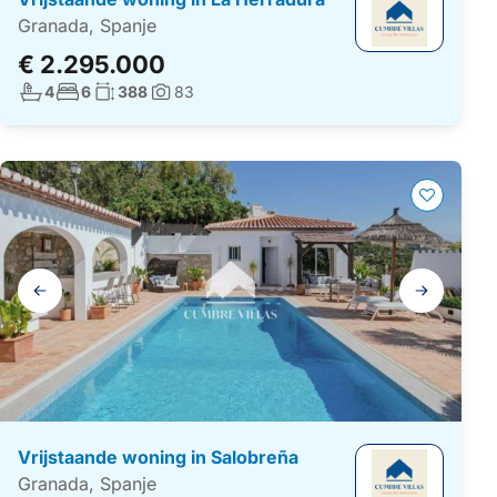
Granada, Spanje
€ 2.295.000
Aantal badkamers:
Aantal slaapkamers:
Woonoppervlakte:
4
6
388
83
Foto's:
Galerij
navigatie
Vrijstaande woning in Salobreña
Granada, Spanje