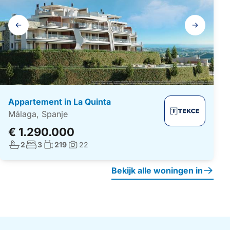
Galerij
navigatie
Appartement in La Quinta
Málaga, Spanje
€ 1.290.000
Aantal badkamers:
Aantal slaapkamers:
Woonoppervlakte:
2
3
219
22
Foto's:
Bekijk alle woningen in