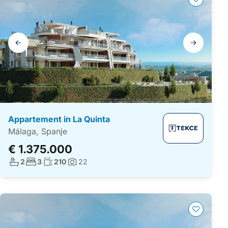
Galerij
navigatie
Appartement in La Quinta
Málaga, Spanje
€ 1.375.000
Aantal badkamers:
Aantal slaapkamers:
Woonoppervlakte:
2
3
210
22
Foto's: