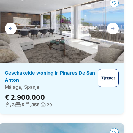
Galerij
navigatie
Geschakelde woning in Pinares De San
Anton
Málaga, Spanje
€ 2.900.000
Aantal badkamers:
Aantal slaapkamers:
Woonoppervlakte:
3
5
358
20
Foto's: