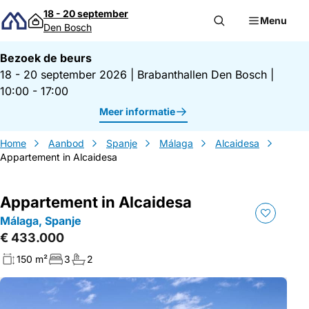
Direct naar inhoud
18 - 20 september
Menu
Den Bosch
Bezoek de beurs
18 - 20 september 2026
|
Brabanthallen Den Bosch
|
10:00 - 17:00
Meer informatie
Home
Aanbod
Spanje
Málaga
Alcaidesa
Appartement in Alcaidesa
Appartement in Alcaidesa
Málaga, Spanje
€ 433.000
150 m²
3
2