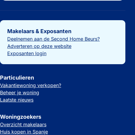
Belangrijke links
Makelaars & Exposanten
Deelnemen aan de Second Home Beurs?
Adverteren op deze website
Exposanten login
Particulieren
Vakantiewoning verkopen?
Beheer je woning
Laatste nieuws
Woningzoekers
Overzicht makelaars
Huis kopen in Spanje