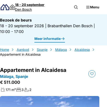
Direct naar inhoud
18 - 20 september
Menu
Den Bosch
Bezoek de beurs
18 - 20 september 2026
|
Brabanthallen Den Bosch
|
10:00 - 17:00
Meer informatie
Home
Aanbod
Spanje
Málaga
Alcaidesa
Appartement in Alcaidesa
Appartement in Alcaidesa
Málaga, Spanje
€ 511.000
171 m²
3
2