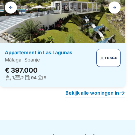
Galerij
navigatie
Appartement in Las Lagunas
Málaga, Spanje
€ 397.000
Aantal badkamers:
Aantal slaapkamers:
Woonoppervlakte:
1
2
94
8
Foto's:
Bekijk alle woningen in