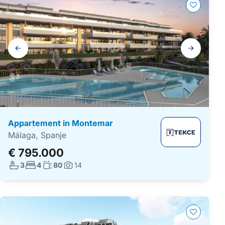
Galerij
navigatie
Appartement in Montemar
Málaga, Spanje
€ 795.000
Aantal badkamers:
Aantal slaapkamers:
Woonoppervlakte:
3
4
80
14
Foto's: