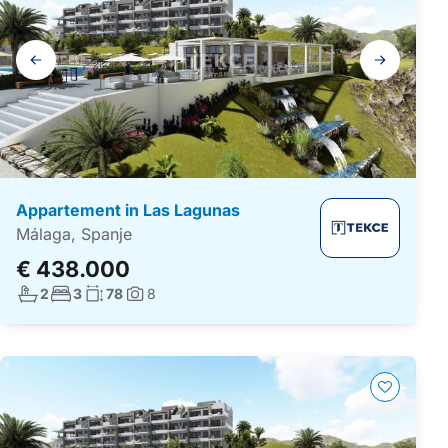
Galerij
navigatie
Appartement in Las Lagunas
Málaga, Spanje
€ 438.000
Aantal badkamers:
Aantal slaapkamers:
Woonoppervlakte:
2
3
78
8
Foto's: