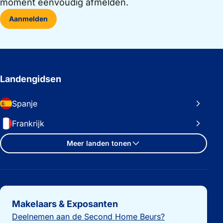
moment eenvoudig afmelden.
Aanmelden
Landengidsen
Spanje
Frankrijk
Meer landen tonen
Belangrijke links
Makelaars & Exposanten
Deelnemen aan de Second Home Beurs?