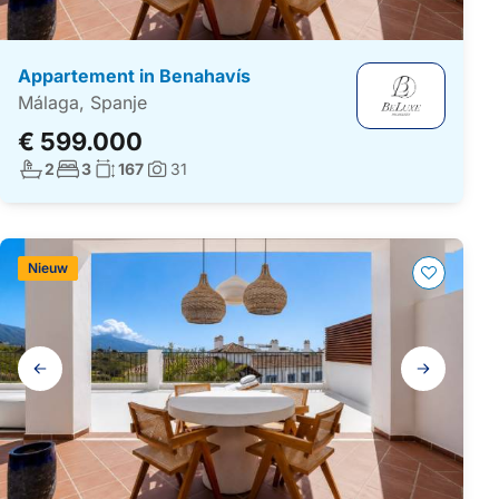
Appartement in Benahavís
Málaga, Spanje
€ 599.000
Aantal badkamers:
Aantal slaapkamers:
Woonoppervlakte:
2
3
167
31
Foto's:
Nieuw
Galerij
navigatie