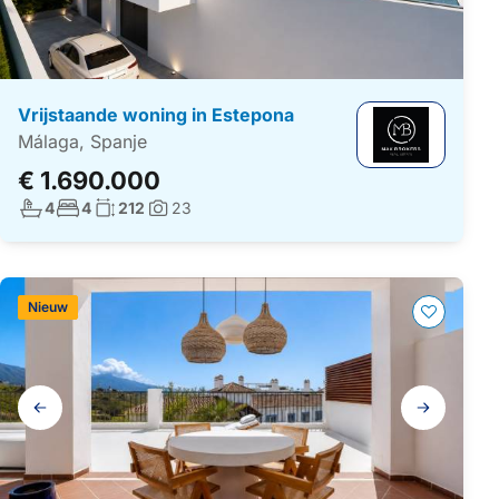
Vrijstaande woning in Estepona
Málaga, Spanje
€ 1.690.000
Aantal badkamers:
Aantal slaapkamers:
Woonoppervlakte:
4
4
212
23
Foto's:
Nieuw
Galerij
navigatie