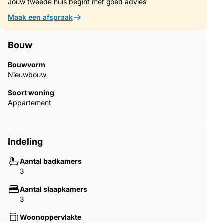
Jouw tweede huis begint met goed advies
omgeving bieden voor het plezier van alle bewoners.
Daarnaast is er een gemeenschappelijk zwembad, ideaal om af
Maak een afspraak
te koelen tijdens de warme zomerdagen, en een
gemeenschappelijke fitnessruimte, die een actieve levensstijl
mogelijk maakt zonder het huis te verlaten.
Bouw
Bouwvorm
Nieuwbouw
Soort woning
Appartement
Indeling
Aantal badkamers
3
Aantal slaapkamers
3
Woonoppervlakte