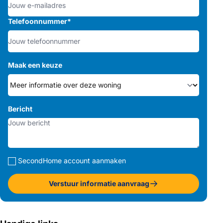
Telefoonnummer
*
Maak een keuze
Bericht
SecondHome account aanmaken
Verstuur informatie aanvraag