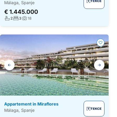
Málaga, Spanje
€ 1.445.000
Aantal badkamers:
Aantal slaapkamers:
2
3
18
Foto's:
Galerij
navigatie
Appartement in Miraflores
Málaga, Spanje