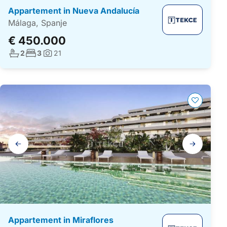
Appartement in Nueva Andalucía
Málaga, Spanje
€ 450.000
Aantal badkamers:
Aantal slaapkamers:
2
3
21
Foto's:
Galerij
navigatie
Appartement in Miraflores