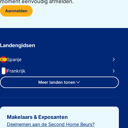
moment eenvoudig afmelden.
Aanmelden
Landengidsen
Spanje
Frankrijk
Meer landen tonen
Belangrijke links
Makelaars & Exposanten
Deelnemen aan de Second Home Beurs?