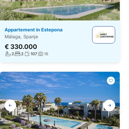
Appartement in Estepona
Málaga, Spanje
€ 330.000
Aantal badkamers:
Aantal slaapkamers:
Woonoppervlakte:
2
2
107
16
Foto's:
Galerij
navigatie