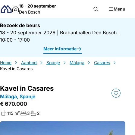
Direct naar inhoud
18 - 20 september
Menu
Den Bosch
Bezoek de beurs
18 - 20 september 2026
|
Brabanthallen Den Bosch
|
10:00 - 17:00
Meer informatie
Home
Aanbod
Spanje
Málaga
Casares
Kavel in Casares
Kavel in Casares
Málaga, Spanje
€ 670.000
115 m²
3
2