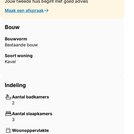
Jouw tweede huis begint met goed advies
courses and the renowned Finca Cortesin hotel
Maak een afspraak
Bouw
Bouwvorm
Bestaande bouw
Soort woning
Kavel
Indeling
Aantal badkamers
2
Aantal slaapkamers
3
Woonoppervlakte