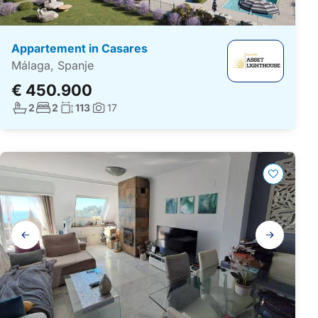
Appartement in Casares
Málaga, Spanje
€ 450.900
Aantal badkamers:
Aantal slaapkamers:
Woonoppervlakte:
2
2
113
17
Foto's:
Galerij
navigatie