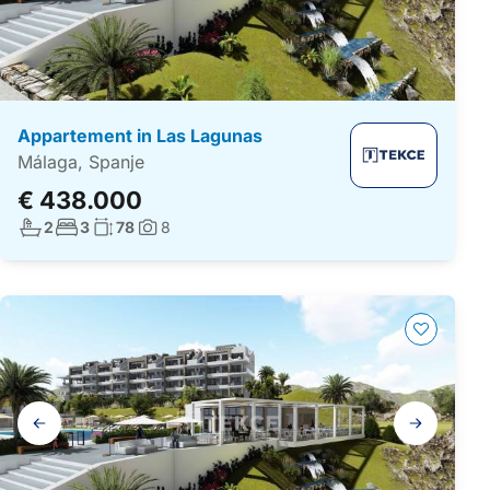
Appartement in Las Lagunas
Málaga, Spanje
€ 438.000
Aantal badkamers:
Aantal slaapkamers:
Woonoppervlakte:
2
3
78
8
Foto's:
Galerij
navigatie