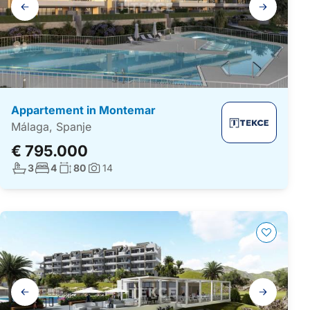
Galerij
navigatie
Appartement in Montemar
Málaga, Spanje
€ 795.000
Aantal badkamers:
Aantal slaapkamers:
Woonoppervlakte:
3
4
80
14
Foto's:
Galerij
navigatie