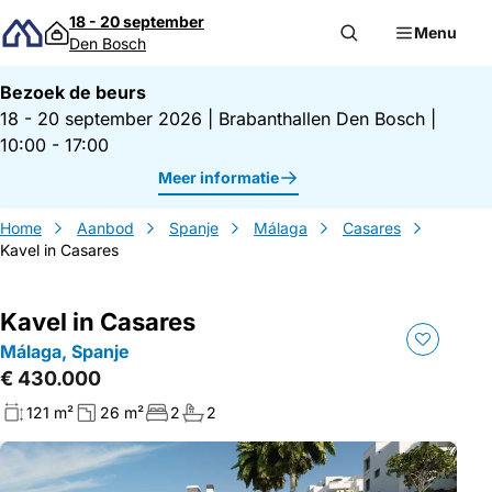
Direct naar inhoud
18 - 20 september
Menu
Den Bosch
Bezoek de beurs
18 - 20 september 2026
|
Brabanthallen Den Bosch
|
10:00 - 17:00
Meer informatie
Home
Aanbod
Spanje
Málaga
Casares
Kavel in Casares
Kavel in Casares
Málaga, Spanje
€ 430.000
121 m²
26 m²
2
2