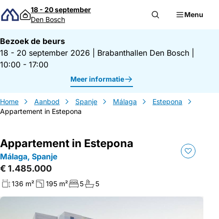
Direct naar inhoud
18 - 20 september
Menu
Den Bosch
Bezoek de beurs
18 - 20 september 2026
|
Brabanthallen Den Bosch
|
10:00 - 17:00
Meer informatie
Home
Aanbod
Spanje
Málaga
Estepona
Appartement in Estepona
Appartement in Estepona
Málaga, Spanje
€ 1.485.000
136 m²
195 m²
5
5