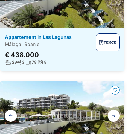
Appartement in Las Lagunas
Málaga, Spanje
€ 438.000
Aantal badkamers:
Aantal slaapkamers:
Woonoppervlakte:
2
3
78
8
Foto's:
Galerij
navigatie