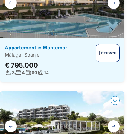
Galerij
navigatie
Appartement in Montemar
Málaga, Spanje
€ 795.000
Aantal badkamers:
Aantal slaapkamers:
Woonoppervlakte:
3
4
80
14
Foto's:
Galerij
navigatie