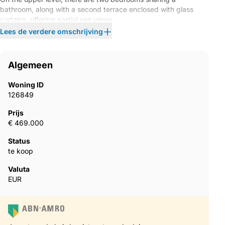
bathroom, along with a second terrace enclosed with glass
curtains, offering partial sea views.
Lees de verdere omschrijving
The gated community boasts beautifully maintained mature
gardens and two communal swimming pools. Its exceptional
location is within walking distance to the marina of Estepona,
Algemeen
the town centre, ‌and ‌the ‌popular ‌Playa del ‌Cristo ‌beach.
Woning ID
The ‌property ‌requires ‌refurbishment, making ‌it ‌an ideal project
126849
‌for those looking ‌to ‌create ‌a comfortable residence ‌or ‌holiday
Prijs
‌home ‌by ‌the ‌sea.
€ 469.000
Status
te koop
Valuta
EUR