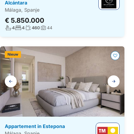
Alcántara
Málaga, Spanje
€ 5.850.000
Aantal badkamers:
Aantal slaapkamers:
Woonoppervlakte:
4
4
460
44
Foto's:
Nieuw
Galerij
navigatie
Appartement in Estepona
Málaga, Spanje