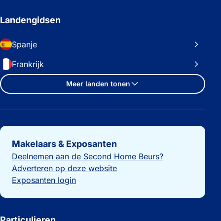
Landengidsen
Spanje
Frankrijk
Meer landen tonen
Belangrijke links
Makelaars & Exposanten
Deelnemen aan de Second Home Beurs?
Adverteren op deze website
Exposanten login
Particulieren