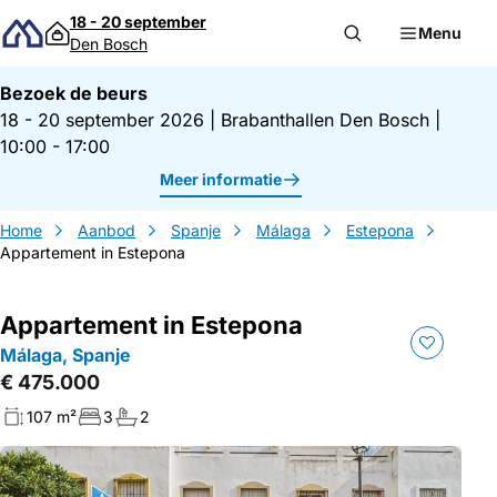
Direct naar inhoud
18 - 20 september
Menu
Den Bosch
Bezoek de beurs
18 - 20 september 2026
|
Brabanthallen Den Bosch
|
10:00 - 17:00
Meer informatie
Home
Aanbod
Spanje
Málaga
Estepona
Appartement in Estepona
Appartement in Estepona
Málaga, Spanje
€ 475.000
107 m²
3
2