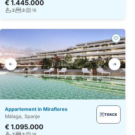
€ 1.445.000
Aantal badkamers:
Aantal slaapkamers:
2
3
18
Foto's:
Galerij
navigatie
Appartement in Miraflores
Málaga, Spanje
€ 1.095.000
Aantal badkamers:
Aantal slaapkamers:
2
2
18