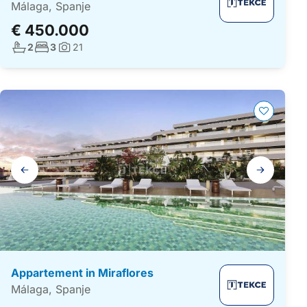
Málaga, Spanje
€ 450.000
Aantal badkamers:
Aantal slaapkamers:
2
3
21
Foto's:
Galerij
navigatie
Appartement in Miraflores
Málaga, Spanje