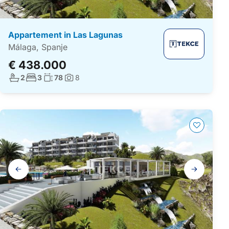
Appartement in Las Lagunas
Málaga, Spanje
€ 438.000
Aantal badkamers:
Aantal slaapkamers:
Woonoppervlakte:
2
3
78
8
Foto's:
Galerij
navigatie