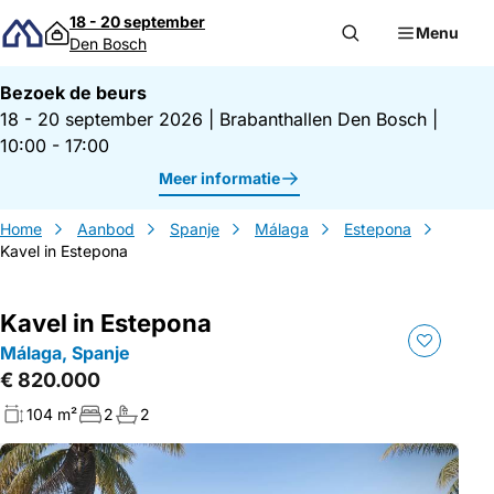
Direct naar inhoud
18 - 20 september
Menu
Den Bosch
Bezoek de beurs
18 - 20 september 2026
|
Brabanthallen Den Bosch
|
10:00 - 17:00
Meer informatie
Home
Aanbod
Spanje
Málaga
Estepona
Kavel in Estepona
Kavel in Estepona
Málaga, Spanje
€ 820.000
104 m²
2
2