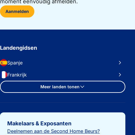
moment eenvoudig afmelden.
Aanmelden
Landengidsen
Spanje
Frankrijk
Meer landen tonen
Belangrijke links
Makelaars & Exposanten
Deelnemen aan de Second Home Beurs?