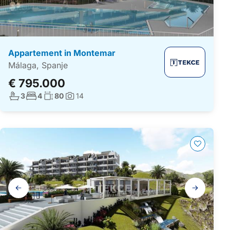
Appartement in Montemar
Málaga, Spanje
€ 795.000
Aantal badkamers:
Aantal slaapkamers:
Woonoppervlakte:
3
4
80
14
Foto's:
Galerij
navigatie