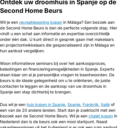
Ontdek uw droomhuis in Spanje op de
Second Home Beurs
Wil je een
recreatiewoning kopen
in Málaga? Een bezoek aan
de Second Home Beurs is dan de perfecte volgende stap. Hier
vindt u een schat aan informatie en expertise overzichtelijk
onder één dak. U kunt direct in gesprek gaan met makelaars
en projectontwikkelaars die gespecialiseerd zijn in Málaga en
hun aanbod vergelijken.
Woon informatieve seminars bij over het aankoopproces,
belastingen en financieringsmogelijkheden in Spanje. Experts
staan klaar om al je persoonlijke vragen te beantwoorden. De
beurs is de ideale gelegenheid om u te oriënteren, de juiste
contacten te leggen en de aankoop van uw droomhuis in
Spanje een stap dichterbij te brengen.
Dus wil je een
huis kopen in Spanje
,
Spanje
,
Frankrijk
,
Italië
of
een van de 20 andere landen. Start dan je zoektocht met een
bezoek aan de Second Home Beurs. Wil je een
chalet kopen
in
Nederland dan is de beurs ook een mooi startpunt. Naast
vakantiewoningen uit het buitenland is er ook een ruim aanbod