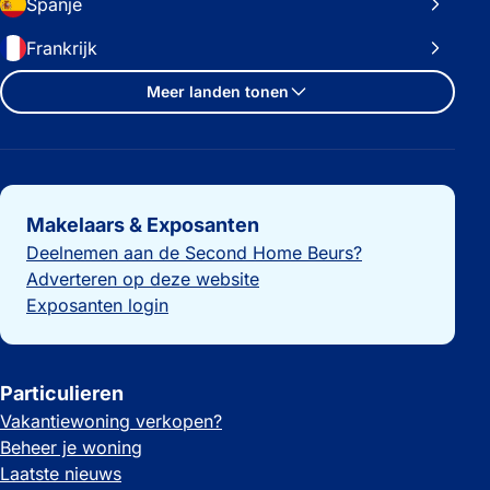
Spanje
Frankrijk
Meer landen tonen
Belangrijke links
Makelaars & Exposanten
Deelnemen aan de Second Home Beurs?
Adverteren op deze website
Exposanten login
Particulieren
Vakantiewoning verkopen?
Beheer je woning
Laatste nieuws