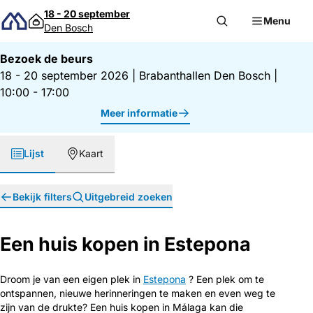
Direct naar inhoud
18 - 20 september
Menu
Den Bosch
Bezoek de beurs
18 - 20 september 2026
|
Brabanthallen Den Bosch
|
10:00 - 17:00
Meer informatie
Lijst
Kaart
Bekijk filters
Uitgebreid zoeken
Een huis kopen in Estepona
Droom je van een eigen plek in
Estepona
? Een plek om te
ontspannen, nieuwe herinneringen te maken en even weg te
zijn van de drukte? Een huis kopen in Málaga kan die