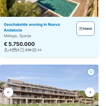
Geschakelde woning in Nueva
Andalucía
Málaga, Spanje
€ 5.750.000
Aantal badkamers:
Aantal slaapkamers:
Woonoppervlakte:
5
5
336
44
Foto's:
Galerij
navigatie