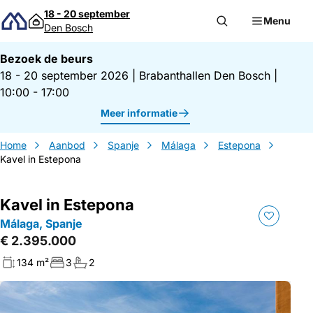
Direct naar inhoud
18 - 20 september
Menu
Den Bosch
Bezoek de beurs
18 - 20 september 2026
|
Brabanthallen Den Bosch
|
10:00 - 17:00
Meer informatie
Home
Aanbod
Spanje
Málaga
Estepona
Kavel in Estepona
Kavel in Estepona
Málaga, Spanje
€ 2.395.000
134 m²
3
2