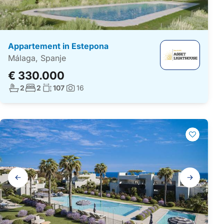
Appartement in Estepona
Málaga, Spanje
€ 330.000
Aantal badkamers:
Aantal slaapkamers:
Woonoppervlakte:
2
2
107
16
Foto's:
Galerij
navigatie