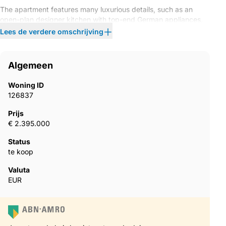
The apartment features many luxurious details, such as an
open-plan designer kitchen with top-end German appliances,
high-quality floors, contemporary furniture, an electric
Lees de verdere omschrijving
fireplace, a Bang & Olufsen sound system, and specially fitted
wardrobes—crafted for modern, elegant living.
Algemeen
Woning ID
126837
Prijs
€ 2.395.000
Status
te koop
Valuta
EUR