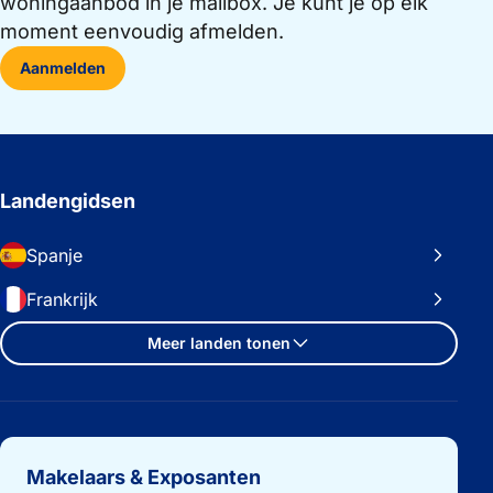
woningaanbod in je mailbox. Je kunt je op elk
moment eenvoudig afmelden.
Aanmelden
Landengidsen
Spanje
Frankrijk
Meer landen tonen
Belangrijke links
Makelaars & Exposanten