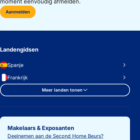
moment eenvoudig afmelden.
Aanmelden
Landengidsen
Spanje
Frankrijk
Meer landen tonen
Belangrijke links
Makelaars & Exposanten
Deelnemen aan de Second Home Beurs?