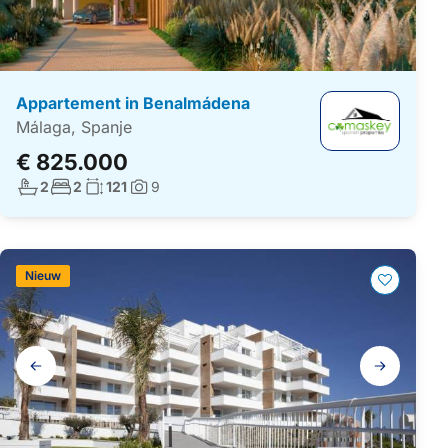
Appartement in Benalmádena
Málaga, Spanje
€ 825.000
Aantal badkamers:
Aantal slaapkamers:
Woonoppervlakte:
2
2
121
9
Foto's:
Nieuw
Galerij
navigatie