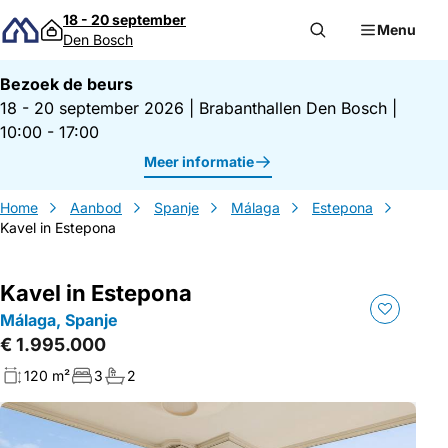
Direct naar inhoud
18 - 20 september
Menu
Den Bosch
Bezoek de beurs
18 - 20 september 2026
|
Brabanthallen Den Bosch
|
10:00 - 17:00
Meer informatie
Home
Aanbod
Spanje
Málaga
Estepona
Kavel in Estepona
Kavel in Estepona
Málaga, Spanje
€ 1.995.000
120 m²
3
2