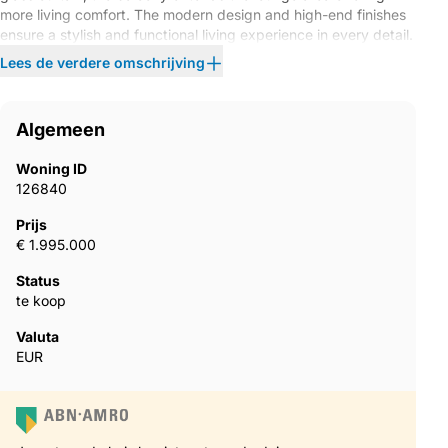
more living comfort. The modern design and high-end finishes
ensure a stylish and functional living experience in every detail.
The apartment is filled ‌with ‌luxurious ‌touches, ‌including an
Lees de verdere omschrijving
‌open-plan ‌designer ‌kitchen ‌with ‌premium German ‌appliances,
‌high-quality flooring, sleek ‌contemporary furniture, an ‌electric
‌fireplace, ‌a Bang & ‌Olufsen ‌sound ‌system, ‌and ‌custom-made
Algemeen
‌wardrobes.
Woning ID
126840
Prijs
€ 1.995.000
Status
te koop
Valuta
EUR