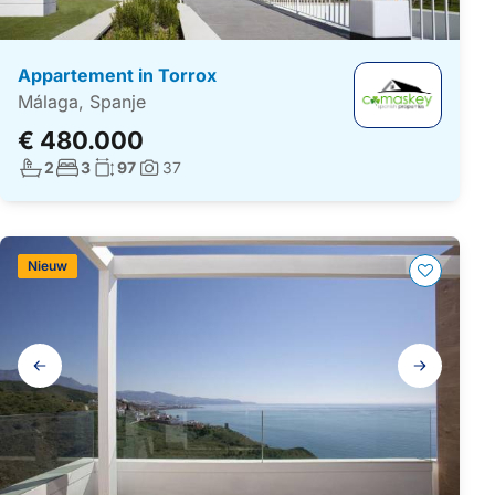
Appartement in Torrox
Málaga, Spanje
€ 480.000
Aantal badkamers:
Aantal slaapkamers:
Woonoppervlakte:
2
3
97
37
Foto's:
Nieuw
Galerij
navigatie