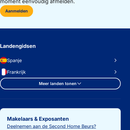
moment eenvoudig afmelden.
Aanmelden
Landengidsen
Spanje
Frankrijk
Meer landen tonen
Belangrijke links
Makelaars & Exposanten
Deelnemen aan de Second Home Beurs?