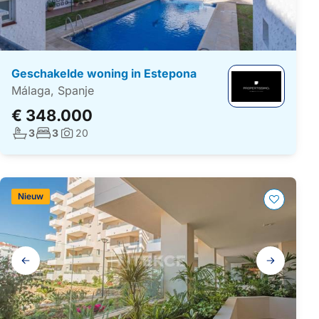
Geschakelde woning in Estepona
Málaga, Spanje
€ 348.000
Aantal badkamers:
Aantal slaapkamers:
3
3
20
Foto's:
Nieuw
Galerij
navigatie