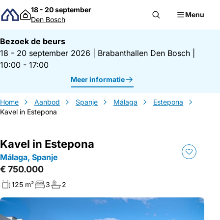
Direct naar inhoud
18 - 20 september
Menu
Den Bosch
Bezoek de beurs
18 - 20 september 2026
|
Brabanthallen Den Bosch
|
10:00 - 17:00
Meer informatie
Home
Aanbod
Spanje
Málaga
Estepona
Kavel in Estepona
Kavel in Estepona
Málaga, Spanje
€ 750.000
125 m²
3
2