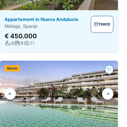
Appartement in Nueva Andalucía
Málaga, Spanje
€ 450.000
Aantal badkamers:
Aantal slaapkamers:
2
3
21
Foto's:
Nieuw
Galerij
navigatie