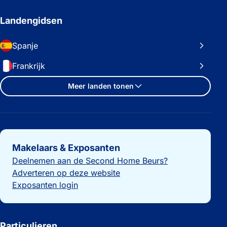
Landengidsen
Spanje
Frankrijk
Meer landen tonen
Belangrijke links
Makelaars & Exposanten
Deelnemen aan de Second Home Beurs?
Adverteren op deze website
Exposanten login
Particulieren