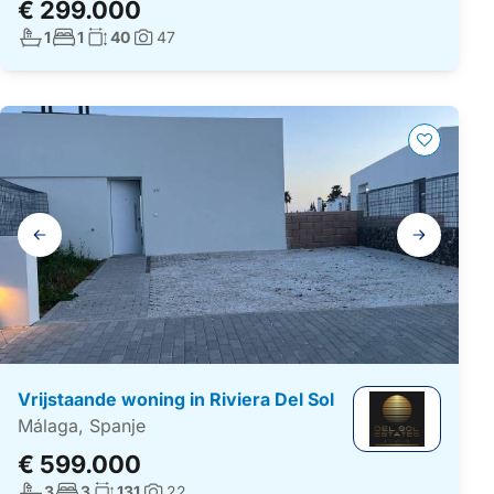
€ 299.000
Aantal badkamers:
Aantal slaapkamers:
Woonoppervlakte:
1
1
40
47
Foto's:
Galerij
navigatie
Vrijstaande woning in Riviera Del Sol
Málaga, Spanje
€ 599.000
Aantal badkamers:
Aantal slaapkamers:
Woonoppervlakte:
3
3
131
22