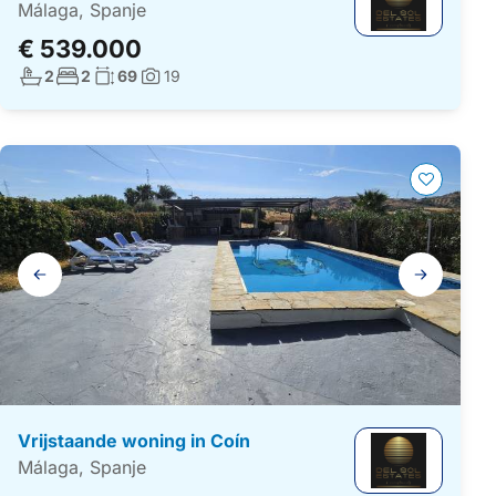
Málaga, Spanje
€ 539.000
Aantal badkamers:
Aantal slaapkamers:
Woonoppervlakte:
2
2
69
19
Foto's:
Galerij
navigatie
Vrijstaande woning in Coín
Málaga, Spanje